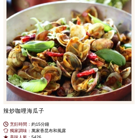
辣炒咖哩海瓜子
烹飪時間：
約15分鐘
獨家調味：
萬家香昆布和風露
美味人氣：
5426