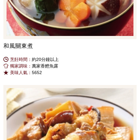
和風關東煮
烹飪時間：
約20分鐘以上
獨家調味：
萬家香鰹魚露
美味人氣：
5652