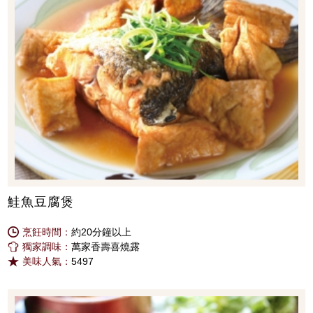
鮭魚豆腐煲
烹飪時間：
約20分鐘以上
獨家調味：
萬家香壽喜燒露
美味人氣：
5497