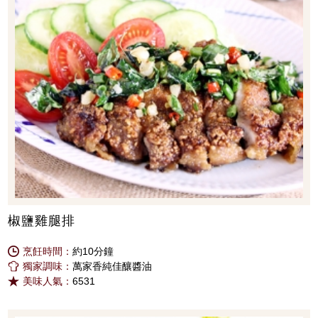
椒鹽雞腿排
烹飪時間：
約10分鐘
獨家調味：
萬家香純佳釀醬油
美味人氣：
6531