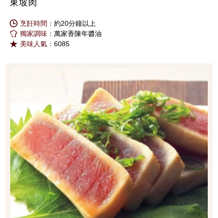
東坡肉
烹飪時間：
約20分鐘以上
獨家調味：
萬家香陳年醬油
美味人氣：
6085