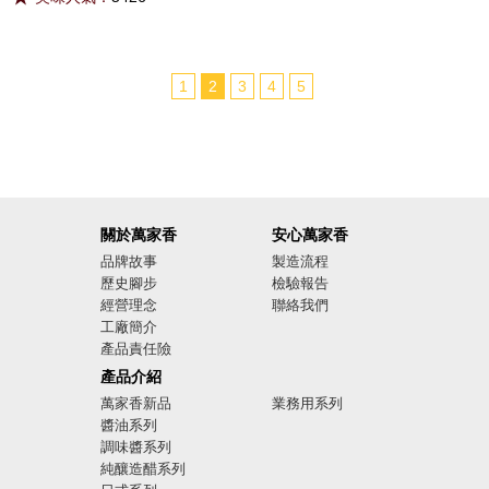
1
2
3
4
5
關於萬家香
安心萬家香
品牌故事
製造流程
歷史腳步
檢驗報告
經營理念
聯絡我們
工廠簡介
產品責任險
廣告影音
產品介紹
萬家香新品
業務用系列
醬油系列
調味醬系列
純釀造醋系列