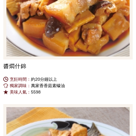
醬燜什錦
烹飪時間：
約20分鐘以上
獨家調味：
萬家香香菇素蠔油
美味人氣：
5598