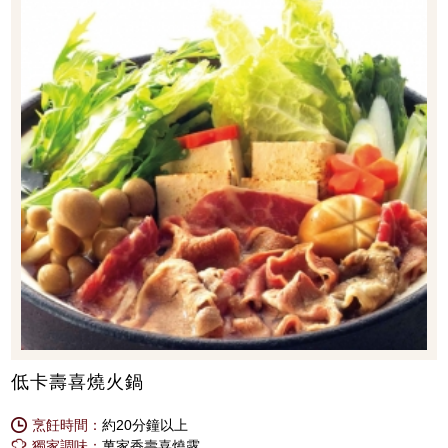
低卡壽喜燒火鍋
烹飪時間：
約20分鐘以上
獨家調味：
萬家香壽喜燒露