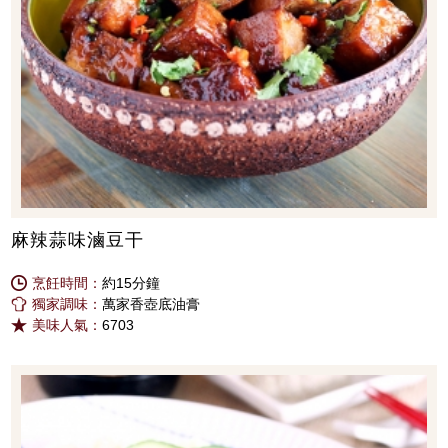
麻辣蒜味滷豆干
烹飪時間：
約15分鐘
獨家調味：
萬家香壺底油膏
美味人氣：
6703