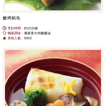
嫩烤鮪魚
烹飪時間：
約15分鐘
獨家調味：
萬家香大吟釀醬油
美味人氣：
5653