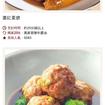
棗紅栗膀
烹飪時間：
約20分鐘以上
獨家調味：
萬家香陳年醬油
美味人氣：
5083