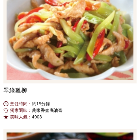
翠綠雞柳
烹飪時間：
約15分鐘
獨家調味：
萬家香壺底油膏
美味人氣：
4903