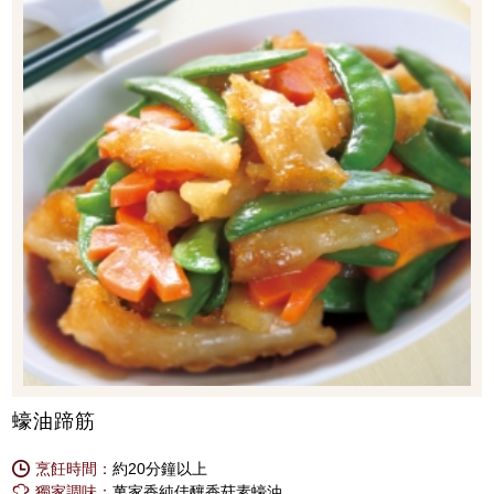
蠔油蹄筋
烹飪時間：
約20分鐘以上
獨家調味：
萬家香純佳釀香菇素蠔油