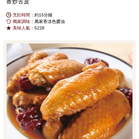
香炒苦皮
烹飪時間：
約15分鐘
獨家調味：
萬家香淡色醬油
美味人氣：
5228