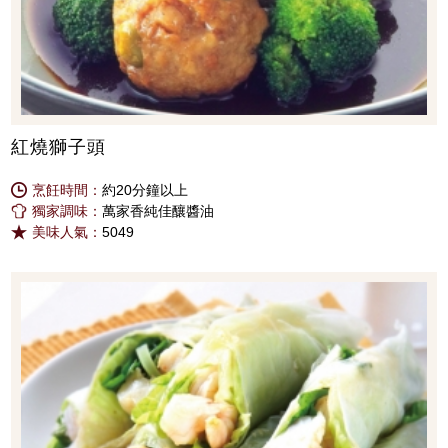
紅燒獅子頭
烹飪時間：
約20分鐘以上
獨家調味：
萬家香純佳釀醬油
美味人氣：
5049