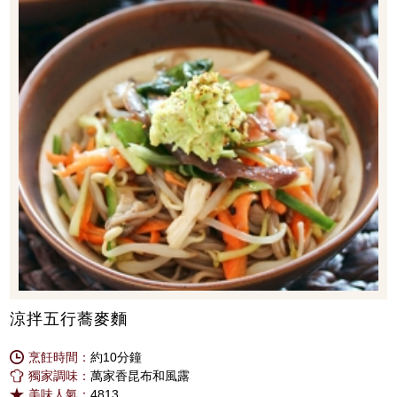
涼拌五行蕎麥麵
烹飪時間：
約10分鐘
獨家調味：
萬家香昆布和風露
美味人氣：
4813