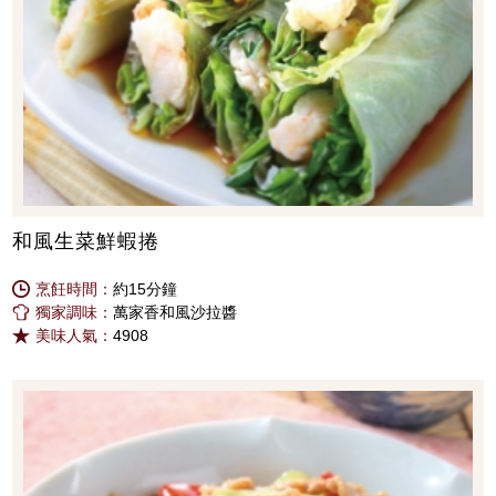
和風生菜鮮蝦捲
烹飪時間：
約15分鐘
獨家調味：
萬家香和風沙拉醬
美味人氣：
4908