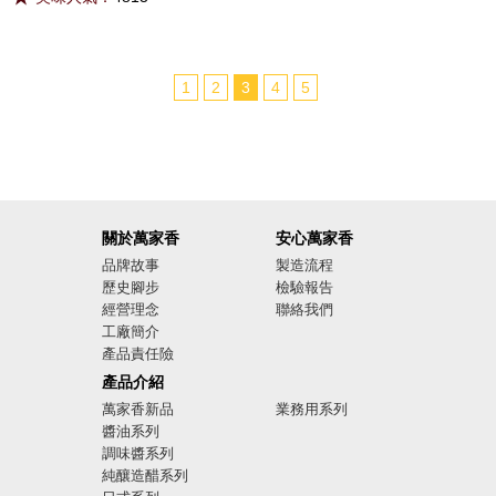
1
2
3
4
5
關於萬家香
安心萬家香
品牌故事
製造流程
歷史腳步
檢驗報告
經營理念
聯絡我們
工廠簡介
產品責任險
廣告影音
產品介紹
萬家香新品
業務用系列
醬油系列
調味醬系列
純釀造醋系列