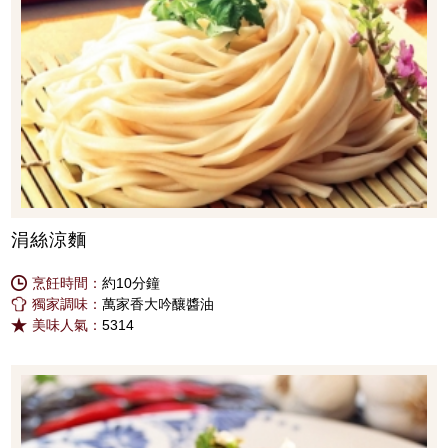
涓絲涼麵
烹飪時間：
約10分鐘
獨家調味：
萬家香大吟釀醬油
美味人氣：
5314