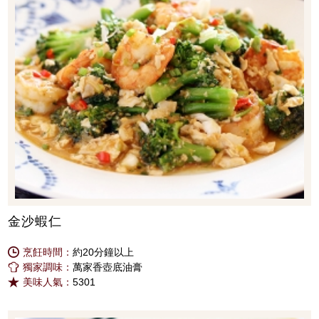
金沙蝦仁
烹飪時間：
約20分鐘以上
獨家調味：
萬家香壺底油膏
美味人氣：
5301