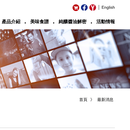
│ English
‧
‧
‧
產品介紹
美味食譜
純釀醬油解密
活動情報
首頁
》
最新消息