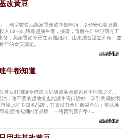
非基改黃豆
」，老字號醬油萬家香走過70個年頭，引領安心餐桌風
投入100%純釀造醬油生產，接著，還將在屏東設觀光工
出發，萬家香如今已在美國紐約、山東煙台設立分廠，並
年的食安議題...
繼續閱讀
 連牛都知道
基改黃豆狂潮讓全國最大純釀醬油廠萬家香率同業之先，
醬油；連不要的醬油渣也能讓牛胃口變好，吸引美國牧場
，市場上許多知名品牌，其實沒有全程自製產品；曾以屏
造醬油風潮的某品牌，一瓶賣到新台幣3...
繼續閱讀