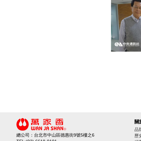
關
品
總公司：台北市中山區德惠街9號5樓之6
歷