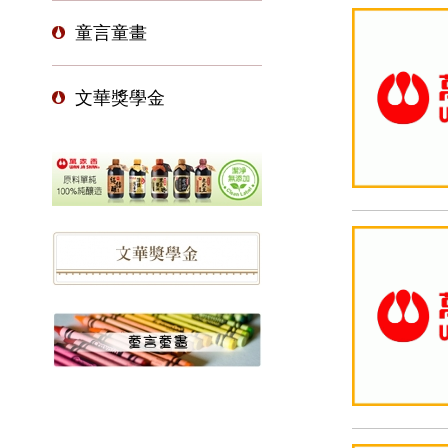
童言童畫
文華獎學金