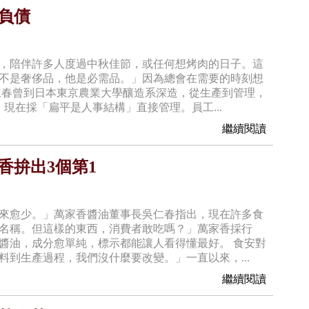
沒負債
，陪伴許多人度過中秋佳節，或任何想烤肉的日子。這
不是奢侈品，他是必需品。」因為總會在需要的時刻想
仁春曾到日本東京農業大學釀造系深造，從生產到管理，
，現在採「扁平是人事結構」直接管理。員工...
繼續閱讀
香拚出3個第1
來愈少。」萬家香醬油董事長吳仁春指出，現在許多食
名稱。但這樣的東西，消費者敢吃嗎？」萬家香採行
醬油，成分愈單純，標示都能讓人看得懂最好。 食安對
到生產過程，我們沒什麼要改變。」一直以來，...
繼續閱讀