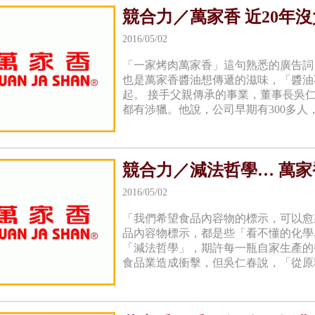
競合力／萬家香 近20年
2016/05/02
「一家烤肉萬家香」這句熟悉的廣告詞
也是萬家香醬油想傳遞的滋味，「醬油
起。 接手父親傳承的事業，董事長吳
都有涉獵。他說，公司早期有300多人
競合力／減法哲學… 萬家
2016/05/02
「我們希望食品內容物的標示，可以愈
品內容物標示，都是些「看不懂的化學
「減法哲學」，期許每一瓶自家生產的
食品業造成衝擊，但吳仁春說，「從原料