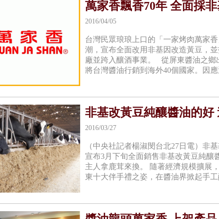
萬家香飄香70年 全面採
2016/04/05
台灣民眾琅琅上口的「一家烤肉萬家香
潮，宣布全面改用非基因改造黃豆，並
廠並跨入釀酒事業。 從屏東醬油之鄉
將台灣醬油行銷到海外40個國家。因應近
非基改黃豆純釀醬油的好
2016/03/27
（中央社記者楊淑閔台北27日電）非
宣布3月下旬全面銷售非基改黃豆純釀
主人拿鹿茸來換。 隨著經濟規模擴展
東十大伴手禮之姿，在醬油界掀起手工釀