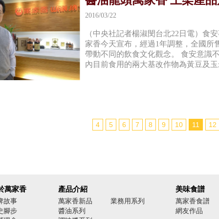
醬油龍頭萬家香 上架產
2016/03/22
（中央社記者楊淑閔台北22日電）食
家香今天宣布，經過1年調整，全國所
帶動不同的飲食文化觀念。 食安意識
內目前食用的兩大基改作物為黃豆及玉米
4
5
6
7
8
9
10
11
12
於萬家香
產品介紹
美味食譜
牌故事
萬家香新品
業務用系列
萬家香食譜
史腳步
醬油系列
網友作品