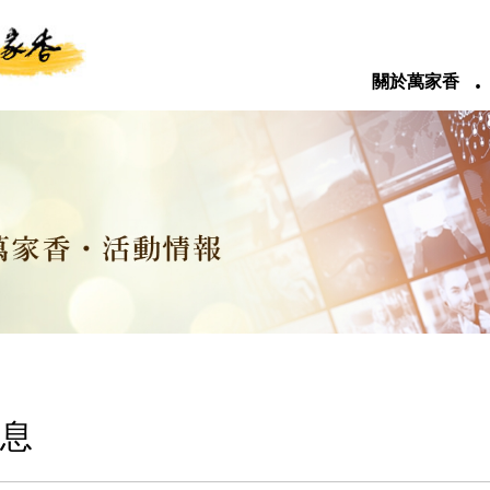
‧
關於萬家香
息