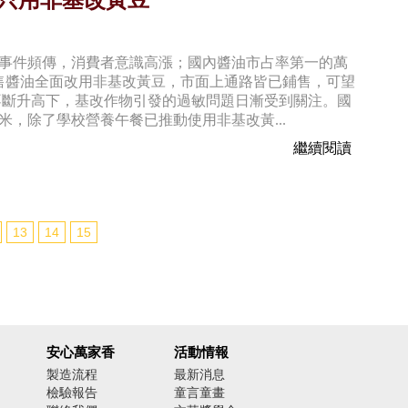
品只用非基改黃豆
安事件頻傳，消費者意識高漲；國內醬油市占率第一的萬
售醬油全面改用非基改黃豆，市面上通路皆已鋪售，可望
不斷升高下，基改作物引發的過敏問題日漸受到關注。國
，除了學校營養午餐已推動使用非基改黃...
繼續閱讀
13
14
15
安心萬家香
活動情報
製造流程
最新消息
檢驗報告
童言童畫