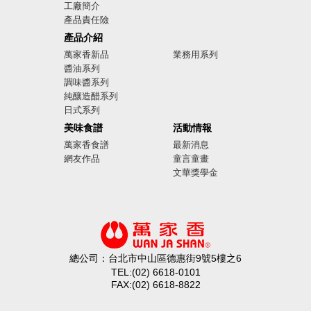
工廠簡介
產品責任險
廣告影音
產品介紹
萬家香新品
業務用系列
醬油系列
調味醬系列
純釀造醋系列
日式系列
美味食譜
活動情報
萬家香食譜
最新消息
網友作品
童言童畫
文華獎學金
總公司：台北市中山區德惠街9號5樓之6
TEL:(02) 6618-0101
FAX:(02) 6618-8822