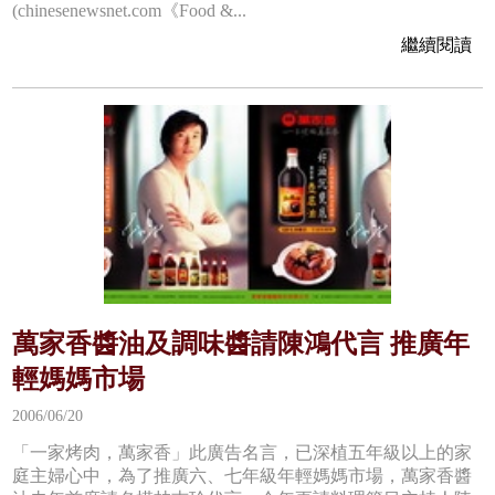
(chinesenewsnet.com《Food &...
繼續閱讀
萬家香醬油及調味醬請陳鴻代言 推廣年
輕媽媽市場
2006/06/20
「一家烤肉，萬家香」此廣告名言，已深植五年級以上的家
庭主婦心中，為了推廣六、七年級年輕媽媽市場，萬家香醬