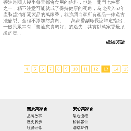
醬油是國人幾乎每天都會食用的佐料，也是「開門七件事」
之一，稍不注意可能就成了保持健康的死角，為此投入62年
產製醬油相關製品的萬家香，就強調自家所有產品一律遵古
法釀製、全程不添加防腐劑。 萬家香副廠長謝坤道指出，
一般民眾常有「醬油愈貴愈好」的迷失，其實以萬家香最頂
級的壺...
繼續閱讀
4
5
6
7
8
9
10
11
12
13
14
15
關於萬家香
安心萬家香
品牌故事
製造流程
歷史腳步
檢驗報告
經營理念
聯絡我們