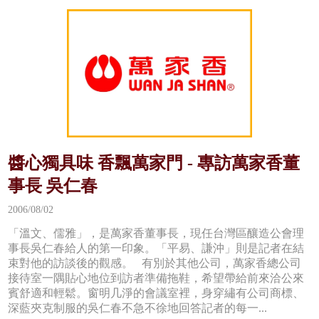
醬心獨具味 香飄萬家門 - 專訪萬家香董
事長 吳仁春
2006/08/02
「溫文、儒雅」，是萬家香董事長，現任台灣區釀造公會理
事長吳仁春給人的第一印象。「平易、謙沖」則是記者在結
束對他的訪談後的觀感。 有別於其他公司，萬家香總公司
接待室一隅貼心地位到訪者準備拖鞋，希望帶給前來洽公來
賓舒適和輕鬆。窗明几淨的會議室裡，身穿繡有公司商標、
深藍夾克制服的吳仁春不急不徐地回答記者的每一...