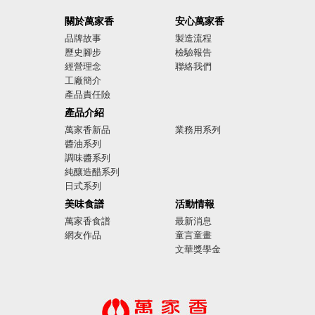
關於萬家香
安心萬家香
品牌故事
製造流程
歷史腳步
檢驗報告
經營理念
聯絡我們
工廠簡介
產品責任險
廣告影音
產品介紹
萬家香新品
業務用系列
醬油系列
調味醬系列
純釀造醋系列
日式系列
美味食譜
活動情報
萬家香食譜
最新消息
網友作品
童言童畫
文華獎學金