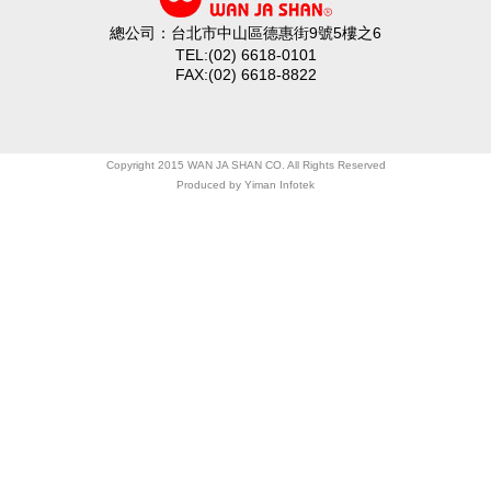
總公司：台北市中山區德惠街9號5樓之6
TEL:(02) 6618-0101
FAX:(02) 6618-8822
Copyright 2015 WAN JA SHAN CO. All Rights Reserved
Produced by
Yiman Infotek