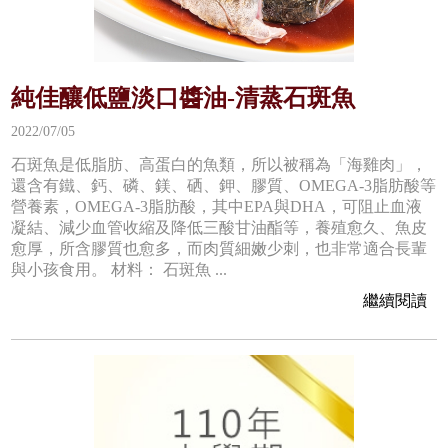
純佳釀低鹽淡口醬油-清蒸石斑魚
2022/07/05
石斑魚是低脂肪、高蛋白的魚類，所以被稱為「海雞肉」，
還含有鐵、鈣、磷、鎂、硒、鉀、膠質、OMEGA-3脂肪酸等
營養素，OMEGA-3脂肪酸，其中EPA與DHA，可阻止血液
凝結、減少血管收縮及降低三酸甘油酯等，養殖愈久、魚皮
愈厚，所含膠質也愈多，而肉質細嫩少刺，也非常適合長輩
與小孩食用。 材料： 石斑魚 ...
繼續閱讀