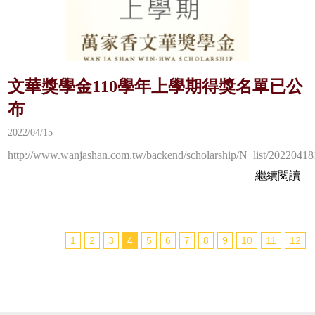
文華獎學金110學年上學期得獎名單已公
布
2022/04/15
http://www.wanjashan.com.tw/backend/scholarship/N_list/2022041
繼續閱讀
1
2
3
4
5
6
7
8
9
10
11
12