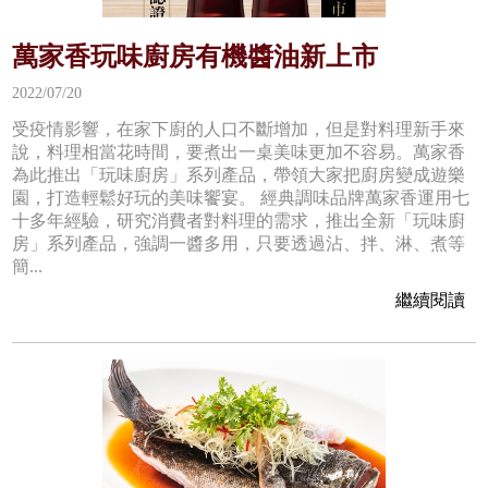
萬家香玩味廚房有機醬油新上市
2022/07/20
受疫情影響，在家下廚的人口不斷增加，但是對料理新手來
說，料理相當花時間，要煮出一桌美味更加不容易。萬家香
為此推出「玩味廚房」系列產品，帶領大家把廚房變成遊樂
園，打造輕鬆好玩的美味饗宴。 經典調味品牌萬家香運用七
十多年經驗，研究消費者對料理的需求，推出全新「玩味廚
房」系列產品，強調一醬多用，只要透過沾、拌、淋、煮等
簡...
繼續閱讀