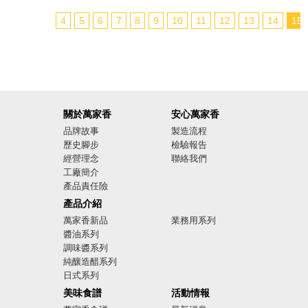
4
5
6
7
8
9
10
11
12
13
14
15
關於萬家香
安心萬家香
品牌故事
製造流程
歷史腳步
檢驗報告
經營理念
聯絡我們
工廠簡介
產品責任險
廣告影音
產品介紹
萬家香新品
業務用系列
醬油系列
調味醬系列
純釀造醋系列
日式系列
美味食譜
活動情報