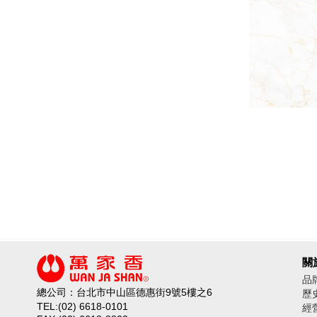
關
品
總公司：台北市中山區德惠街9號5樓之6
歷
TEL:(02) 6618-0101
經