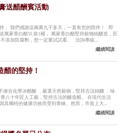
油膏送醋酬賓活動
持； 我們感謝這兩萬九千多天，一直有您的陪伴！ 即
贈送萬家香白醋5L裝1桶， 萬家香白醋堅持穀物純釀造，匠
不添加防腐劑，您一定要試試看。 洽詢專線...
繼續閱讀
造醋的堅持！
%不摻合化學冰醋酸 ．嚴選天然穀物，堅持古法純釀 ．味
香八十年匠人工藝，堅持古法的釀造醋。 在現代生活
其獨特的健康功效而受到青睞。然而，市面上大...
繼續閱讀