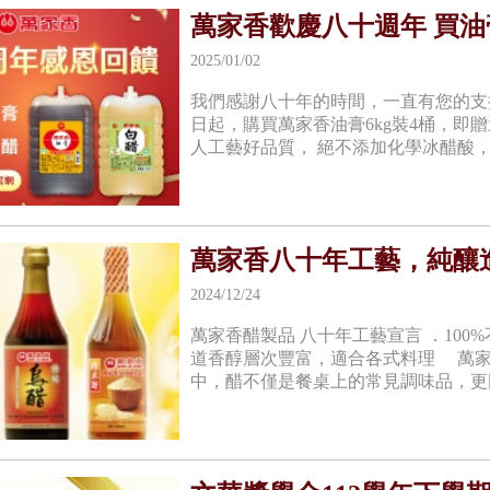
萬家香歡慶八十週年 買
2025/01/02
我們感謝八十年的時間，一直有您的支
日起，購買萬家香油膏6kg裝4桶，即
人工藝好品質， 絕不添加化學冰醋酸，
萬家香八十年工藝，純釀
2024/12/24
萬家香醋製品 八十年工藝宣言 ．100
道香醇層次豐富，適合各式料理 萬家
中，醋不僅是餐桌上的常見調味品，更因