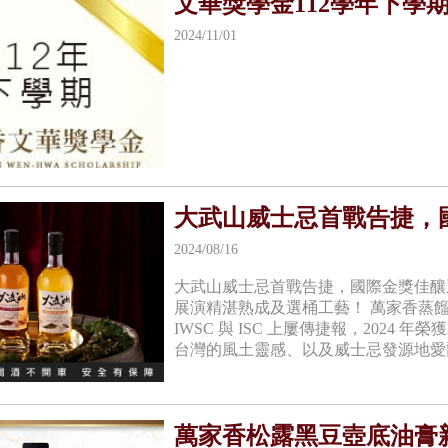
文華獎學金112學年下學
2024/11/01
大武山威士忌首戰告捷，
2024/08/16
大武山威士忌首戰告捷，國際金獎佳釀
展演精湛熟成及選桶工藝！ 萬家香蒸
IWSC 與 ISC 上屢傳捷報，202
台灣的風土靈感、以及威士忌發源地愛爾
萬家香松露黑豆壺底油膏