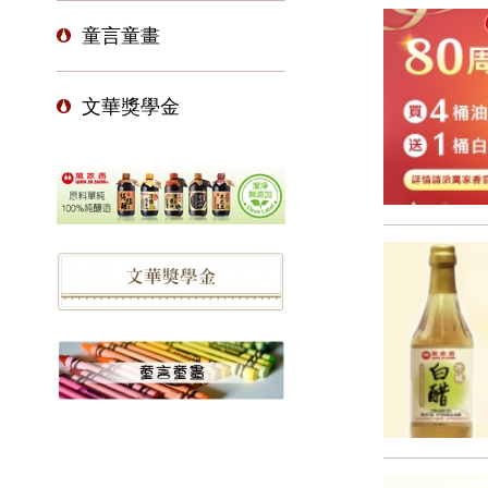
童言童畫
文華獎學金