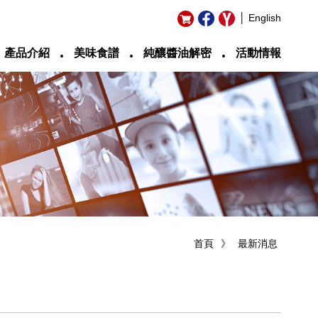
│ English
‧
‧
‧
產品介紹
美味食譜
純釀醬油解密
活動情報
首頁
》
最新消息