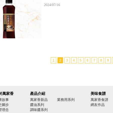
2024/07/16
1
2
3
4
5
6
7
8
9
於萬家香
產品介紹
美味食譜
牌故事
萬家香新品
業務用系列
萬家香食譜
史腳步
醬油系列
網友作品
營理念
調味醬系列