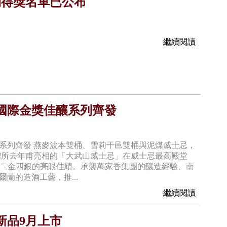
期得獎名單已公布
繼續閱讀
國際金獎佳釀系列齊發
系列齊發 燕麥波本雙桶、雪莉干邑雙桶與泥煤威士忌，
餾所去年甫亮相的「大武山威士忌」在威士忌最高殿堂
4 年榮獲二金四銀的亮眼佳績。承襲萬家香集團的釀造經驗、南
蘭的造酒工藝，推...
繼續閱讀
新品9月上市