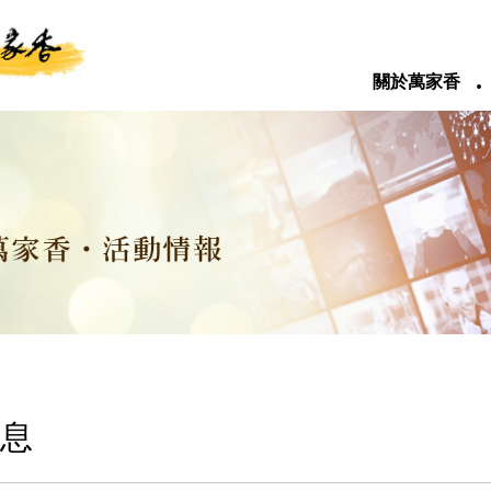
‧
關於萬家香
息