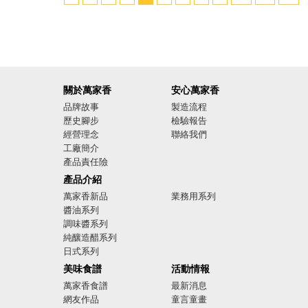
關於萬家香
安心萬家香
品牌故事
製造流程
歷史腳步
檢驗報告
經營理念
聯絡我們
工廠簡介
產品責任險
廣告影音
產品介紹
萬家香新品
業務用系列
醬油系列
調味醬系列
純釀造醋系列
日式系列
美味食譜
活動情報
萬家香食譜
最新消息
網友作品
童言童畫