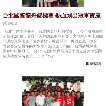
台北國際龍舟錦標賽 熱血划出冠軍寶座
2019/06/11
台北年度水岸盛事「台北國際龍舟錦標賽」，今年賽事總獎
金高達284萬，最後一天的總冠軍爭奪賽，大型龍舟男子組由
亞運龍舟隊班底「萬家香隊」獲得冠軍，獲得25萬元獎金，
而參賽隊伍最多的大型龍舟混合組，則由「台灣省城隍廟」
隊奪得組別冠軍。 台北市政府體育局局長李再立於頒獎暨閉
幕典禮致詞時表示，此次「水岸...
繼續閱讀