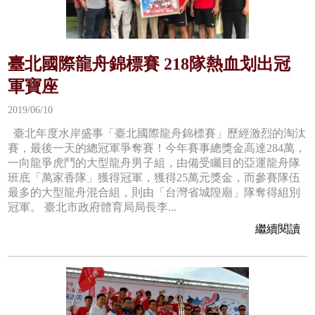
臺北國際龍舟錦標賽 218隊熱血划出冠
軍寶座
2019/06/10
臺北年度水岸盛事「臺北國際龍舟錦標賽」歷經激烈的淘汰
賽，最後一天的總冠軍爭奪賽！今年賽事總獎金高達284萬，
一向龍爭虎鬥的大型龍舟男子組，由備受矚目的亞運龍舟隊
班底「萬家香隊」獲得冠軍，獲得25萬元獎金，而參賽隊伍
最多的大型龍舟混合組，則由「台灣省城隍廟」隊奪得組別
冠軍。 臺北市政府體育局局長李...
繼續閱讀