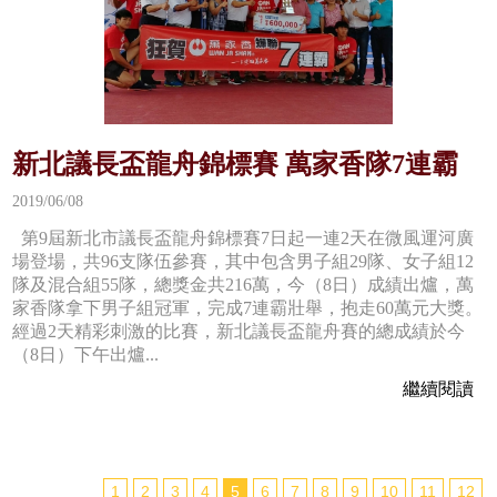
新北議長盃龍舟錦標賽 萬家香隊7連霸
2019/06/08
第9屆新北市議長盃龍舟錦標賽7日起一連2天在微風運河廣
場登場，共96支隊伍參賽，其中包含男子組29隊、女子組12
隊及混合組55隊，總獎金共216萬，今（8日）成績出爐，萬
家香隊拿下男子組冠軍，完成7連霸壯舉，抱走60萬元大獎。
經過2天精彩刺激的比賽，新北議長盃龍舟賽的總成績於今
（8日）下午出爐...
繼續閱讀
1
2
3
4
5
6
7
8
9
10
11
12