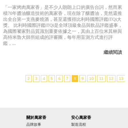
「一家烤肉萬家香」是不少人朗朗上口的廣告台詞，然而累
積70年醬油釀造技術的萬家香，現在除了釀醬油，竟然還推
出全台第一支燕麥燒酒，甚至還獲得比利時國際評鑑iTQi大
獎。 比利時國際評鑑iTQi是全球頂級食品與飲品評鑑盛事，
為國際饕家對品質識別重要依據之一，其由上百位米其林與
高特米魯大師所組成的評審團，每年用盲測方式進行評
鑑，...
繼續閱讀
2
3
4
5
6
7
8
9
10
11
12
13
關於萬家香
安心萬家香
品牌故事
製造流程