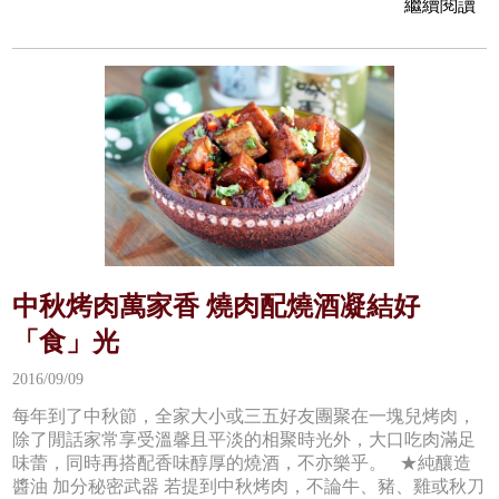
繼續閱讀
中秋烤肉萬家香 燒肉配燒酒凝結好
「食」光
2016/09/09
每年到了中秋節，全家大小或三五好友團聚在一塊兒烤肉，
除了閒話家常享受溫馨且平淡的相聚時光外，大口吃肉滿足
味蕾，同時再搭配香味醇厚的燒酒，不亦樂乎。 ★純釀造
醬油 加分秘密武器 若提到中秋烤肉，不論牛、豬、雞或秋刀