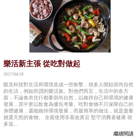
樂活新主張 從吃對做起
2017/04/18
眼見科技對生活和環境造成一些衝擊，很多人開始崇尚自然
的生活，例如所謂的樂活族。對他們而言，生活中的各方
面，不論食衣住行都要崇尚自然，以維持自己和環境的健康
發展，其中更以飲食為優先考量。吃對食物不只保障自己的
身體健康，還能維持環境發展，而最簡單的做法，就是盡量
挑選天然的食物。 全面使用非基改黃豆 堅守消費者健康 很
多追...
繼續閱讀