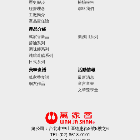
歷史腳步
檢驗報告
經營理念
聯絡我們
工廠簡介
產品責任險
廣告影音
產品介紹
萬家香新品
業務用系列
醬油系列
調味醬系列
純釀造醋系列
日式系列
美味食譜
活動情報
萬家香食譜
最新消息
網友作品
童言童畫
文華獎學金
總公司：台北市中山區德惠街9號5樓之6
TEL:(02) 6618-0101