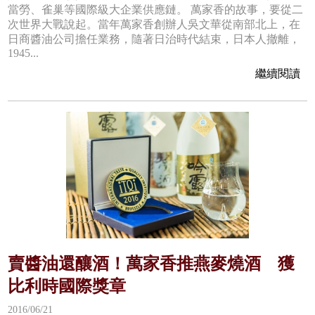
當勞、雀巢等國際級大企業供應鏈。 萬家香的故事，要從二
次世界大戰說起。當年萬家香創辦人吳文華從南部北上，在
日商醬油公司擔任業務，隨著日治時代結束，日本人撤離，
1945...
繼續閱讀
賣醬油還釀酒！萬家香推燕麥燒酒 獲
比利時國際獎章
2016/06/21