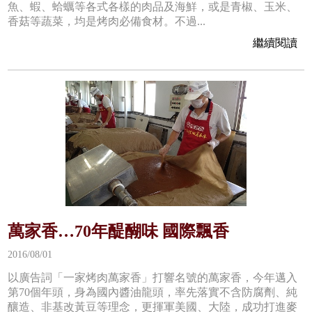
魚、蝦、蛤蠣等各式各樣的肉品及海鮮，或是青椒、玉米、
香菇等蔬菜，均是烤肉必備食材。不過...
繼續閱讀
萬家香…70年醍醐味 國際飄香
2016/08/01
以廣告詞「一家烤肉萬家香」打響名號的萬家香，今年邁入
第70個年頭，身為國內醬油龍頭，率先落實不含防腐劑、純
釀造、非基改黃豆等理念，更揮軍美國、大陸，成功打進麥