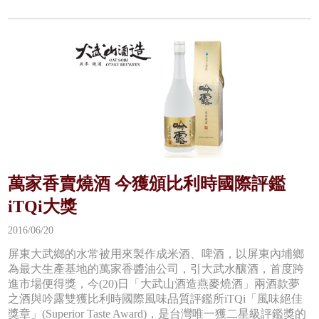
萬家香賣燒酒 今獲頒比利時國際評鑑
iTQi大獎
2016/06/20
屏東大武鄉的水常被用來製作成米酒、啤酒，以屏東內埔鄉
為最大生產基地的萬家香醬油公司，引大武水釀酒，首度跨
進市場便得獎，今(20)日「大武山酒造燕麥燒酒」兩酒款夢
之酒與吟露雙獲比利時國際風味品質評鑑所iTQi「風味絕佳
獎章」(Superior Taste Award)，是台灣唯一獲二星級評鑑獎的