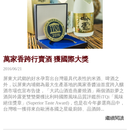
萬家香跨行賣酒 獲國際大獎
2016/06/21
屏東大武鄉的好水孕育出台灣最具代表性的米酒、啤酒之
外，以屏東內埔鄉為最大生產基地的萬家香醬油首度跨入釀
酒市場也宣布告捷，「大武山酒造燕麥燒酒」兩個酒款夢之
酒與吟露更雙雙榮獲比利時國際風味品質評鑑所iTQi「風味
絕佳獎章」(Superior Taste Award)，也是在今年參選商品中，
台灣唯一獲得來自歐洲各國之星級廚師、品酒師...
繼續閱讀