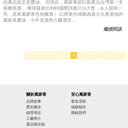
的產品肯定是醬油。 但現在，萬家香卻以新產品台灣第一支
燕麥燒酒 、獲得最新比利時國際評鑑iTQi大獎，令人眼睛一
亮，原來萬家香也有釀酒！ 以屏東內埔鄉為最大生產基地的
萬家香醬油，今年首度跨入釀酒市...
繼續閱讀
3
4
5
6
7
8
9
10
11
12
13
14
關於萬家香
安心萬家香
品牌故事
製造流程
歷史腳步
檢驗報告
經營理念
聯絡我們
工廠簡介
產品責任險