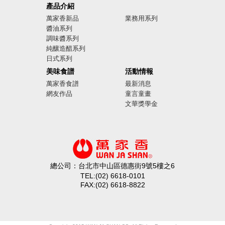
廣告影音
產品介紹
萬家香新品
業務用系列
醬油系列
調味醬系列
純釀造醋系列
日式系列
美味食譜
活動情報
萬家香食譜
最新消息
網友作品
童言童畫
文華獎學金
總公司：台北市中山區德惠街9號5樓之6
TEL:(02) 6618-0101
FAX:(02) 6618-8822