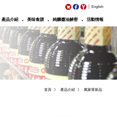
│ English
‧
‧
‧
產品介紹
美味食譜
純釀醬油解密
活動情報
首頁
》
產品介紹
》
萬家香新品