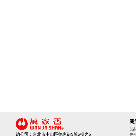
關
品
總公司：台北市中山區德惠街9號5樓之6
歷