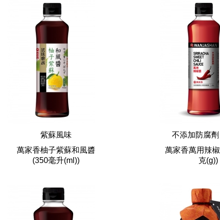
紫蘇風味
不添加防腐
萬家香柚子紫蘇和風醬
萬家香萬用辣椒
(350毫升(ml))
克(g))