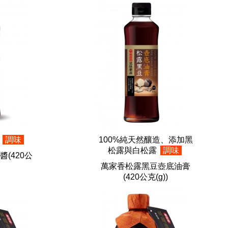
劑
調味
100%純天然釀造、添加黑
松露與白松露
調味
醬
(420公
萬家香松露黑豆壺底油膏
(420公克(g))