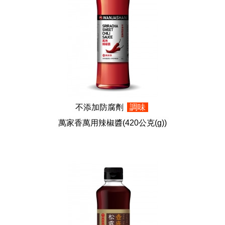
不添加防腐劑
調味
萬家香萬用辣椒醬
(420公克(g))