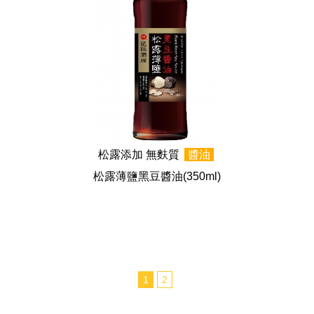
松露添加 無麩質
醬油
松露薄鹽黑豆醬油
(350ml)
1
2