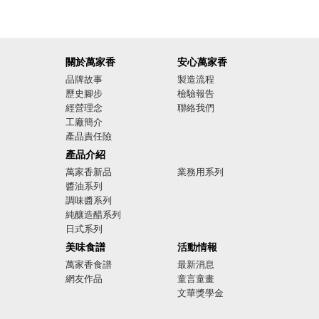
關於萬家香
安心萬家香
品牌故事
製造流程
歷史腳步
檢驗報告
經營理念
聯絡我們
工廠簡介
產品責任險
廣告影音
產品介紹
萬家香新品
業務用系列
醬油系列
調味醬系列
純釀造醋系列
日式系列
美味食譜
活動情報
萬家香食譜
最新消息
網友作品
童言童畫
文華獎學金