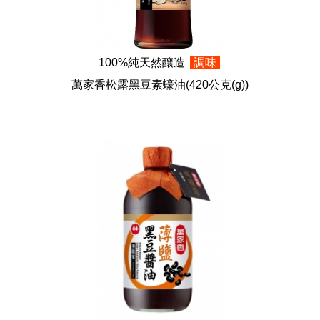
100%純天然釀造
調味
萬家香松露黑豆素蠔油
(420公克(g))