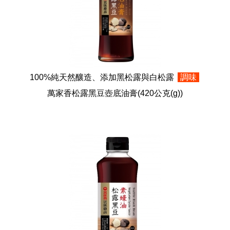
100%純天然釀造、添加黑松露與白松露
調味
萬家香松露黑豆壺底油膏
(420公克(g))