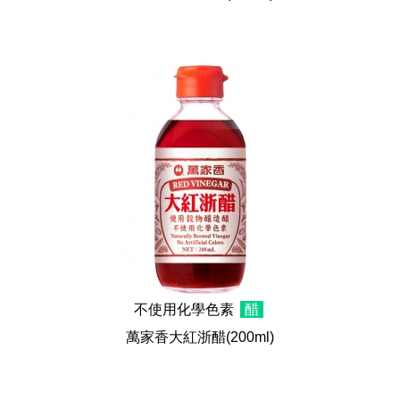
不使用化學色素
醋
萬家香大紅浙醋
(200ml)