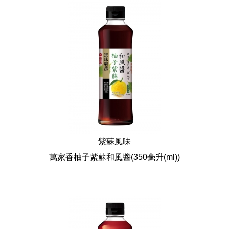
紫蘇風味
萬家香柚子紫蘇和風醬
(350毫升(ml))