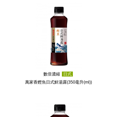
數倍濃縮
日式
萬家香鰹魚日式鮮湯露
(350毫升(ml))