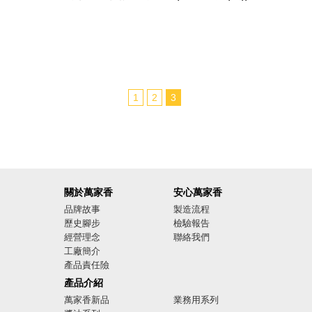
1
2
3
關於萬家香
安心萬家香
品牌故事
製造流程
歷史腳步
檢驗報告
經營理念
聯絡我們
工廠簡介
產品責任險
廣告影音
產品介紹
萬家香新品
業務用系列