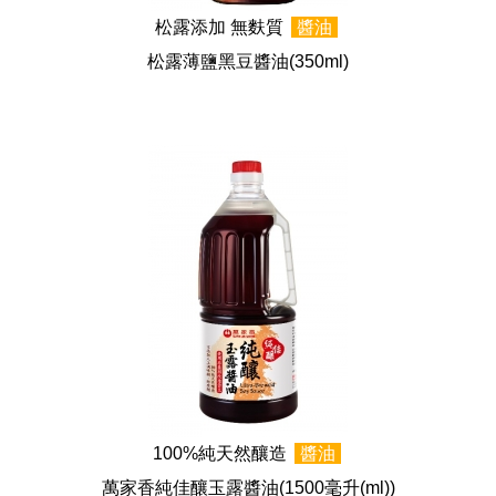
松露添加 無麩質
醬油
松露薄鹽黑豆醬油
(350ml)
100%純天然釀造
醬油
萬家香純佳釀玉露醬油
(1500毫升(ml))