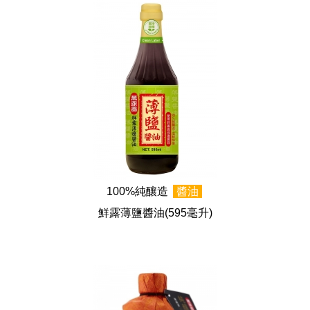
100%純釀造
醬油
鮮露薄鹽醬油
(595毫升)