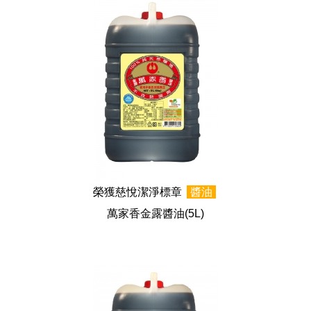
榮獲慈悅潔淨標章
醬油
萬家香金露醬油
(5L)