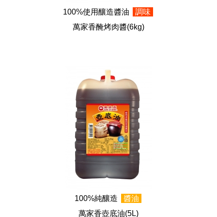
100%使用釀造醬油
調味
萬家香醃烤肉醬
(6kg)
100%純釀造
醬油
萬家香壺底油
(5L)