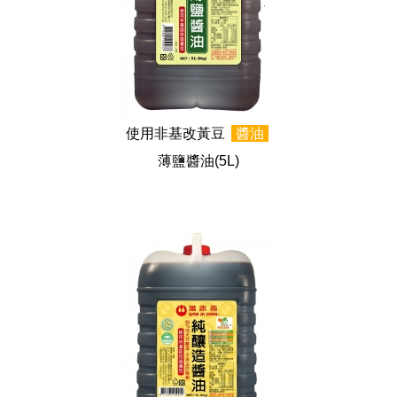
使用非基改黃豆
醬油
薄鹽醬油
(5L)