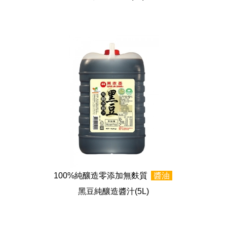
100%純釀造零添加無麩質
醬油
黑豆純釀造醬汁
(5L)