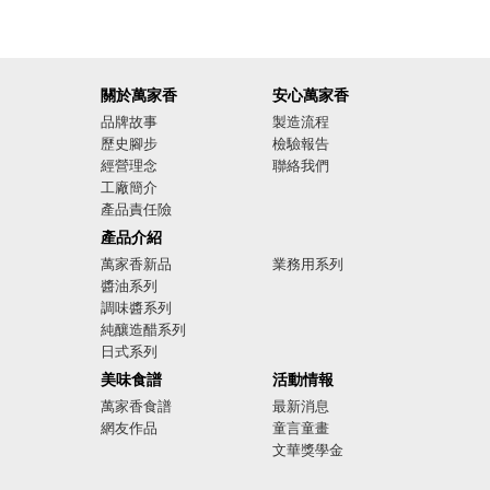
關於萬家香
安心萬家香
品牌故事
製造流程
歷史腳步
檢驗報告
經營理念
聯絡我們
工廠簡介
產品責任險
廣告影音
產品介紹
萬家香新品
業務用系列
醬油系列
調味醬系列
純釀造醋系列
日式系列
美味食譜
活動情報
萬家香食譜
最新消息
網友作品
童言童畫
文華獎學金