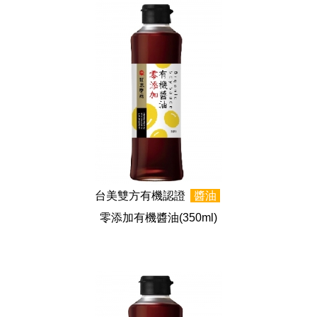
台美雙方有機認證
醬油
零添加有機醬油
(350ml)