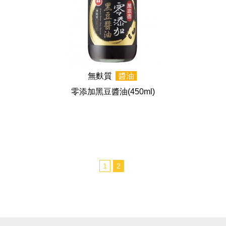
無麩質
醬油
零添加黑豆醬油
(450ml)
1
2