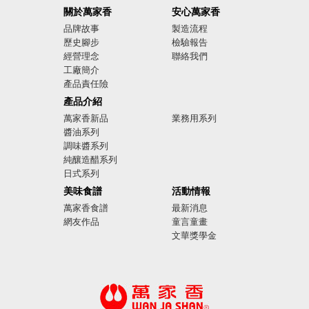
關於萬家香
安心萬家香
品牌故事
製造流程
歷史腳步
檢驗報告
經營理念
聯絡我們
工廠簡介
產品責任險
廣告影音
產品介紹
萬家香新品
業務用系列
醬油系列
調味醬系列
純釀造醋系列
日式系列
美味食譜
活動情報
萬家香食譜
最新消息
網友作品
童言童畫
文華獎學金