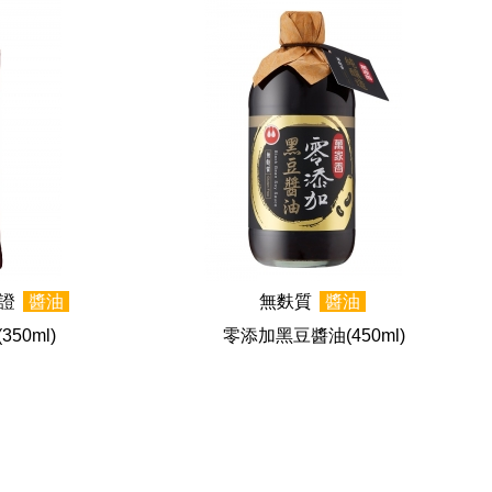
認證
醬油
無麩質
醬油
(350ml)
零添加黑豆醬油
(450ml)