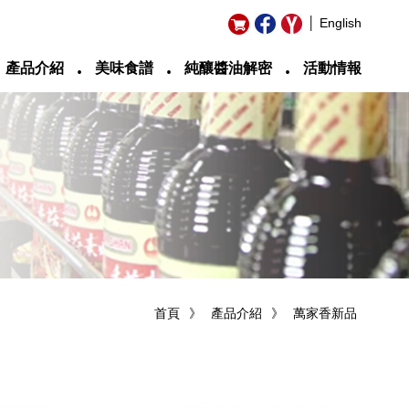
│ English
‧
‧
‧
產品介紹
美味食譜
純釀醬油解密
活動情報
首頁
》
產品介紹
》
萬家香新品