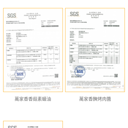
萬家香香菇素蠔油
萬家香醃烤肉醬