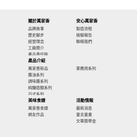
關於萬家香
安心萬家香
品牌故事
製造流程
歷史腳步
檢驗報告
經營理念
聯絡我們
工廠簡介
產品責任險
產品介紹
廣告影音
萬家香新品
業務用系列
醬油系列
調味醬系列
純釀造醋系列
日式系列
美味食譜
活動情報
萬家香食譜
最新消息
網友作品
童言童畫
文華獎學金