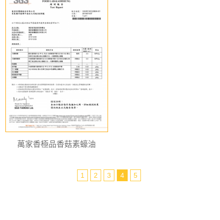
萬家香極品香菇素蠔油
1
2
3
4
5