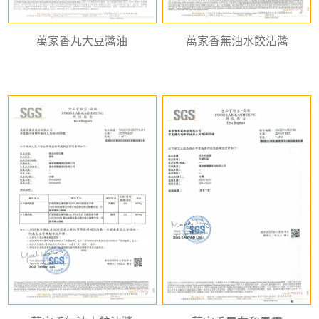
萬家香丸大豆醬油
萬家香無油水餃沾醬