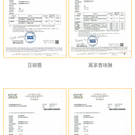
豆瓣醬
萬家香味醂