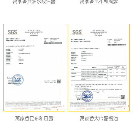
萬家香無油水餃沾醬
萬家香昆布和風露
萬家香昆布和風露
萬家香大吟釀醬油