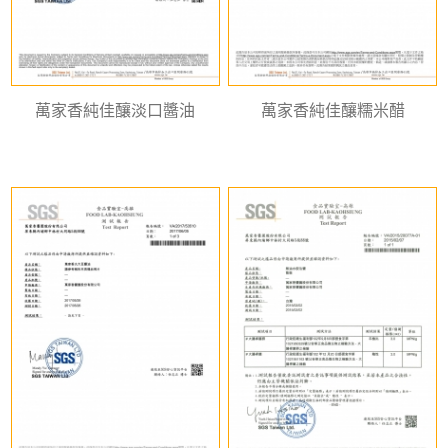
萬家香純佳釀淡口醬油
萬家香純佳釀糯米醋