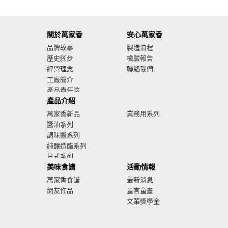
關於萬家香
安心萬家香
品牌故事
製造流程
歷史腳步
檢驗報告
經營理念
聯絡我們
工廠簡介
產品責任險
產品介紹
廣告影音
萬家香新品
業務用系列
醬油系列
調味醬系列
純釀造醋系列
日式系列
美味食譜
活動情報
萬家香食譜
最新消息
網友作品
童言童畫
文華獎學金