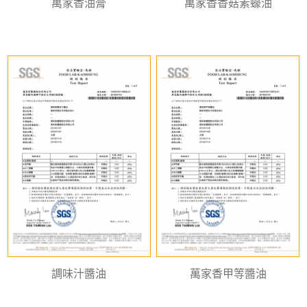
萬家香油膏
萬家香香菇素蠔油
調味汁醬油
萬家香甲等醬油