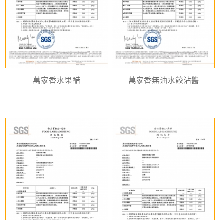
萬家香水果醋
萬家香無油水餃沾醬