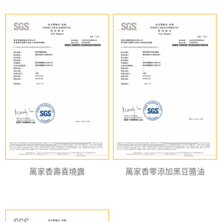
萬家香壽喜燒露
萬家香零添加黑豆醬油