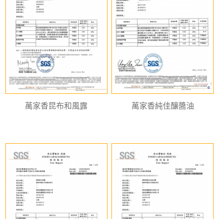
萬家香昆布和風露
萬家香純佳釀醬油