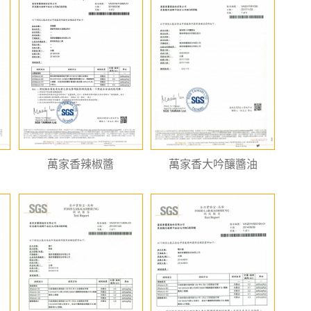
萬家香辣椒醬
萬家香大吟釀醬油