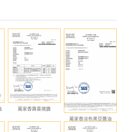
油
萬家香壽喜燒露
萬家香淡色黑豆醬油