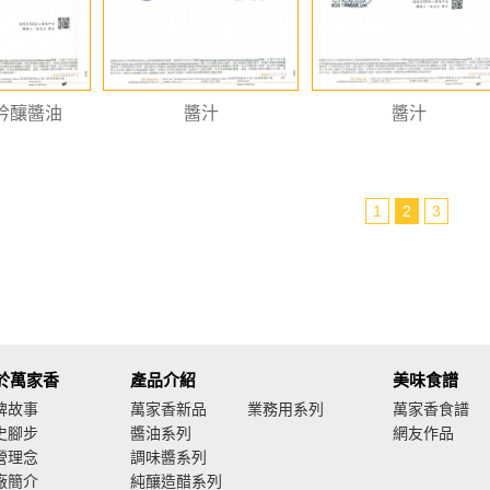
吟釀醬油
醬汁
醬汁
1
2
3
於萬家香
產品介紹
美味食譜
牌故事
萬家香新品
業務用系列
萬家香食譜
史腳步
醬油系列
網友作品
營理念
調味醬系列
廠簡介
純釀造醋系列