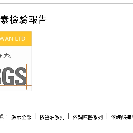
素檢驗報告
│
│
│
據：
顯示全部
依醬油系列
依調味醬系列
依純釀造