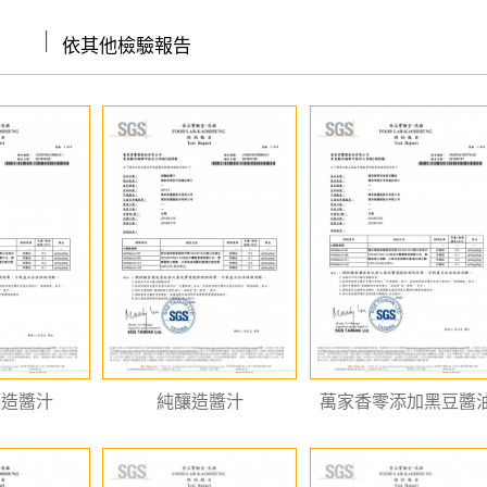
│
依其他檢驗報告
釀造醬汁
純釀造醬汁
萬家香零添加黑豆醬