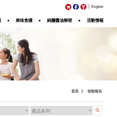
│ English
‧
‧
‧
紹
美味食譜
純釀醬油解密
活動情報
首頁
》
檢驗報告