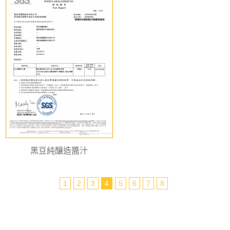
黑豆純釀造醬汁
1
2
3
4
5
6
7
8