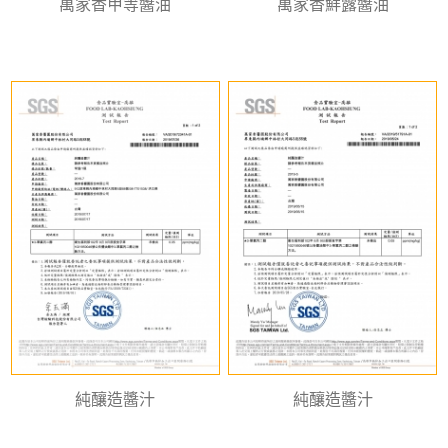
萬家香甲等醬油
萬家香鮮露醬油
純釀造醬汁
純釀造醬汁