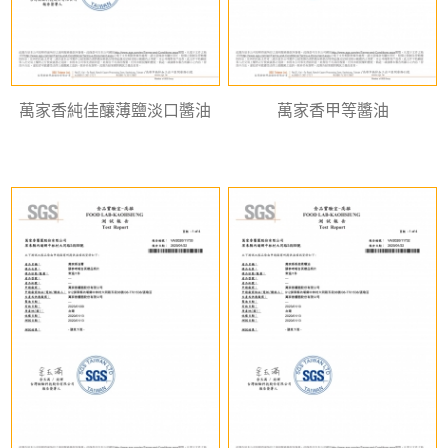
萬家香純佳釀薄鹽淡口醬油
萬家香甲等醬油