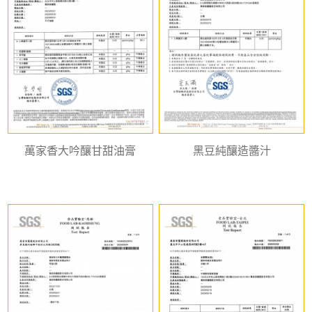
萬家香大吟釀甘甜油膏
黑豆純釀造醬汁