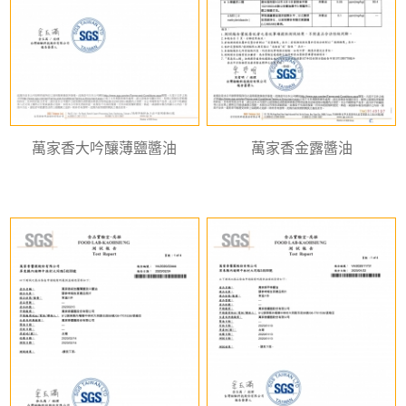
萬家香大吟釀薄鹽醬油
萬家香金露醬油