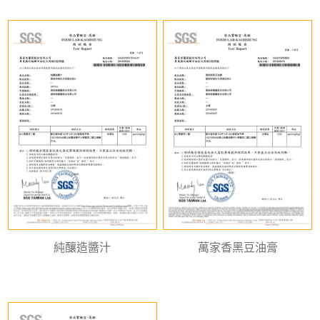
純釀造醬汁
萬家香黑豆油膏