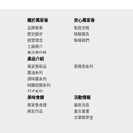
關於萬家香
安心萬家香
品牌故事
製造流程
歷史腳步
檢驗報告
經營理念
聯絡我們
工廠簡介
產品責任險
產品介紹
廣告影音
萬家香新品
業務用系列
醬油系列
調味醬系列
純釀造醋系列
日式系列
美味食譜
活動情報
萬家香食譜
最新消息
網友作品
童言童畫
文華獎學金