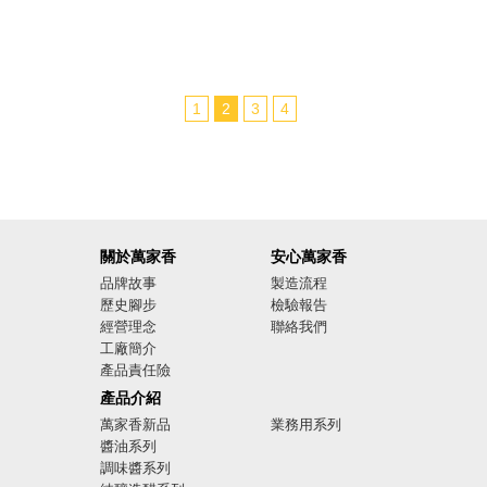
1
2
3
4
關於萬家香
安心萬家香
品牌故事
製造流程
歷史腳步
檢驗報告
經營理念
聯絡我們
工廠簡介
產品責任險
廣告影音
產品介紹
萬家香新品
業務用系列
醬油系列
調味醬系列