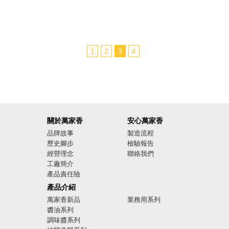
1
2
3
4
關於萬家香
安心萬家香
品牌故事
製造流程
歷史腳步
檢驗報告
經營理念
聯絡我們
工廠簡介
產品責任險
廣告影音
產品介紹
萬家香新品
業務用系列
醬油系列
調味醬系列