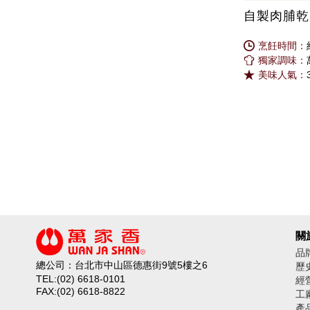
自製肉脯乾
烹飪時間：
獨家調味：
美味人氣：
關
品
總公司：台北市中山區德惠街9號5樓之6
歷
TEL:(02) 6618-0101
經
FAX:(02) 6618-8822
工
產