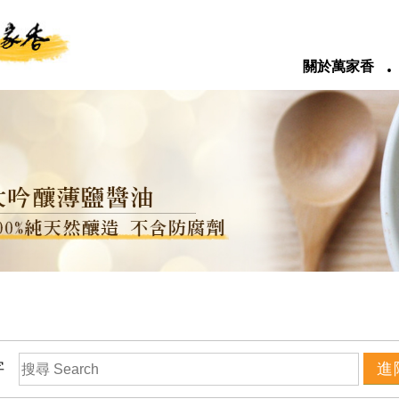
‧
關於萬家香
字