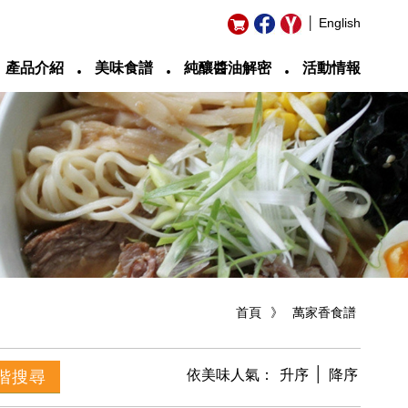
│ English
‧
‧
‧
產品介紹
美味食譜
純釀醬油解密
活動情報
首頁
》
萬家香食譜
│
依美味人氣：
升序
降序