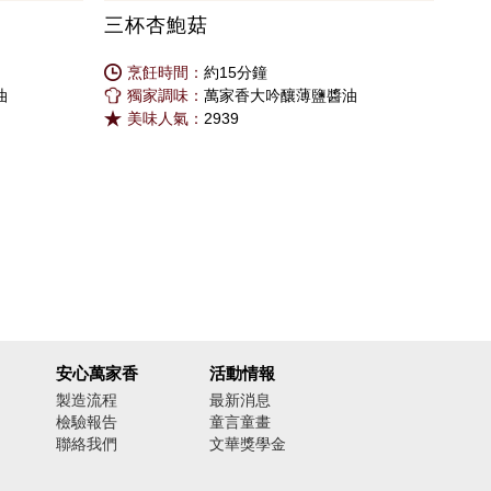
三杯杏鮑菇
烹飪時間：
約15分鐘
油
獨家調味：
萬家香大吟釀薄鹽醬油
美味人氣：
2939
安心萬家香
活動情報
製造流程
最新消息
檢驗報告
童言童畫
聯絡我們
文華獎學金