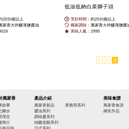
低油低鈉白菜獅子頭
約20分鐘以上
烹飪時間：
約20分鐘以上
萬家香大吟釀薄鹽醬油
獨家調味：
萬家香大吟釀薄鹽醬
3018
美味人氣：
2995
1
2
3
於萬家香
產品介紹
美味食譜
牌故事
萬家香新品
業務用系列
萬家香食譜
史腳步
醬油系列
網友作品
營理念
調味醬系列
廠簡介
純釀造醋系列
品責任險
日式系列