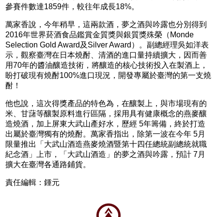
參賽件數達1859件，較往年成長18%。
萬家香說，今年稍早，這兩款酒，夢之酒與吟露也分別得到
2016年世界菸酒食品鑑賞金質獎與銀質獎殊榮（Monde
Selection Gold Award及Silver Award）。副總經理吳如洋表
示，觀察臺灣在日本燒酎、清酒的進口量持續擴大，因而善
用70年的醬油釀造技術，將釀造的核心技術投入在製酒上，
盼打破現有燒酎100%進口現況，開發專屬於臺灣的第一支燒
酎！
他也說，這次得獎產品的特色為，在釀製上，與市場現有的
米、甘藷等釀製原料進行區隔，採用具有健康概念的燕麥釀
造燒酒，加上屏東大武山產好水，歷經 5年籌備，終於打造
出屬於臺灣獨有的燒酎。萬家香指出，除第一波在今年 5月
限量推出「大武山酒造燕麥燒酒暨第十四任總統副總統就職
紀念酒」上市，「大武山酒造」的夢之酒與吟露，預計 7月
擴大在臺灣各通路鋪貨。
責任編輯：鍾元