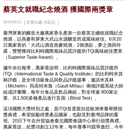
蔡英文就職紀念燒酒 獲國際兩獎章
2016/06/21
文章出處:大紀元
臺灣屏東的釀造大廠萬家香生產第一款蔡英文總統就職紀念
燒酒，以燕麥和屏東大武山水源釀造而成風味絕佳。6月20
日萬家香的「大武山酒造燕麥燒酒」2個酒款，夢之酒與吟
露，雙雙獲得比利時國際風味品質評鑑所iTQi風味絕佳獎章
（Superior Taste Award）。
據中央社報導，萬家香說明，比利時國際風味品質評鑑所
iTQi（International Taste & Quality Institute）的比利時米其
林評鑑，是全球頂級食品與飲品評鑑盛事，邀請米其林
（Michelin）與高特米魯（Gault Millau）兩個評鑑系統大師
組成評審團，每年分食品及飲品兩組，對全球逾 900家企
業、共1,500多種產品進行盲測（Blind Test）。
這項國際大獎特別之處，是iTQi首度親自從歐洲來臺舉辦頒
獎典禮，希望鼓勵得獎產品國家，也顯見對臺灣品牌的重
視。20日下午在外貿協會臺北國際會議中心舉行頒獎典禮。
萬家香說，此獎項創立12年來，每年賽事均競爭激烈，今年