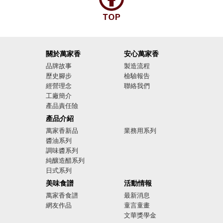
關於萬家香
安心萬家香
品牌故事
製造流程
歷史腳步
檢驗報告
經營理念
聯絡我們
工廠簡介
產品責任險
廣告影音
產品介紹
萬家香新品
業務用系列
醬油系列
調味醬系列
純釀造醋系列
日式系列
美味食譜
活動情報
萬家香食譜
最新消息
網友作品
童言童畫
文華獎學金