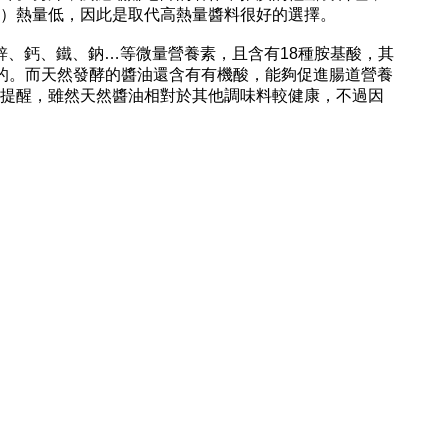
等）熱量低，因此是取代高熱量醬料很好的選擇。
鋅、鈣、鐵、鈉…等微量營養素，且含有18種胺基酸，其
的。而天然發酵的醬油還含有有機酸，能夠促進腸道營養
提醒，雖然天然醬油相對於其他調味料較健康，不過因