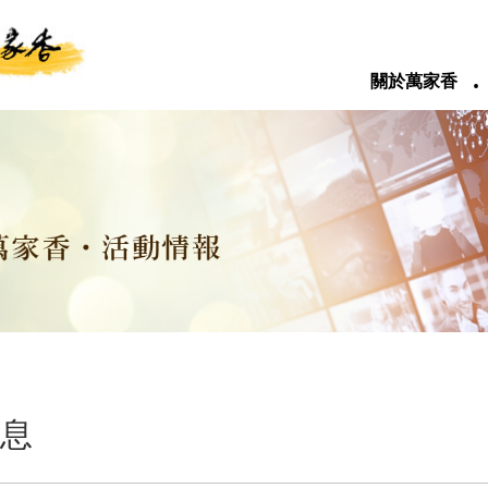
‧
關於萬家香
息