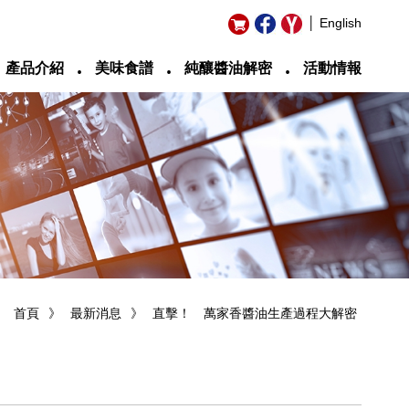
│ English
‧
‧
‧
產品介紹
美味食譜
純釀醬油解密
活動情報
首頁
》
最新消息
》
直擊！ 萬家香醬油生產過程大解密