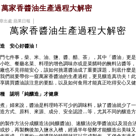
 萬家香醬油生產過程大解密
章出處:蘋果日報
 萬家香醬油生產過程大解密
造 安心好醬油！
門七件事，柴、米、油、鹽、醬、醋、茶」，其中「醬油」更是
小吃、餐廳名菜、料理的增色調味亦或是菜餚時的醃料沾醬等，
廠也不見得能安心，該如何挑選醬油成了重要課題，到底什麼是
我們就要帶你一窺萬家香醬油的生產過程，更見釀造真功夫！此外
享購買醬油該注意的要點，以及如何食用才能真正吃得安心又健
種 認明「純釀造」才健康
」婦來說，醬油是料理時不可少的調味料，缺了醬油就少了一
釀造方式、原料、來源、成分、安全認證…等，尤其不同的釀造
作方法分成釀造法(純釀醬油)、速釀法(化學醬油)以及混合
或炒，再製麴後加入鹽水入槽，經過半年發酵才能釀造出美味又