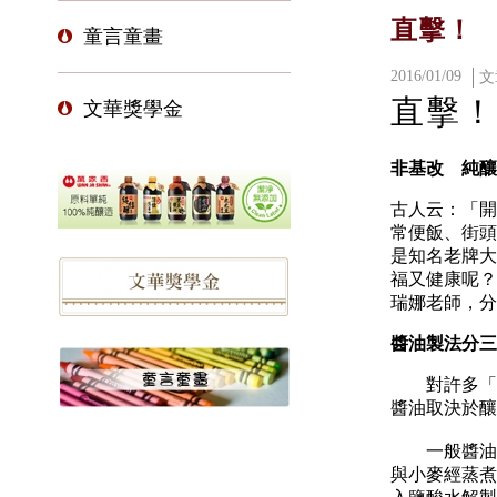
直擊！
童言童畫
2016/01/09
文
直擊！
文華獎學金
非基改 純釀
古人云：「開
常便飯、街頭
是知名老牌大
福又健康呢？
瑞娜老師，分
醬油製法分三
對許多「煮
醬油取決於
一般醬油的製
與小麥經蒸煮