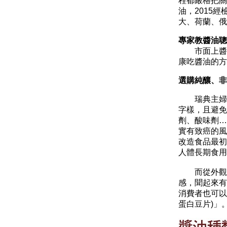
程都嚴格把關
油，2015
大、荷蘭、
專家教醬油聰
市面上醬油
康吃醬油的方
選購純釀、非
瑞典主婦蘿
字樣，且避免
劑、酸味劑…
實有致癌的風
改造食品最初
人體長期食
而從外觀與
感，聞起來
消費者也可以
蛋白豆片)」