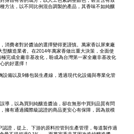
對身體有害的成分，以人工色素調整顏色，甚至含有致
種方法，以不同比例混合調製的產品，其香味不如純釀
，消費者對於醬油的選擇變得更謹慎。萬家香以屏東廠
大型釀造業者。在2014年萬家香做出重大決策，全面使
積極完成全廠非基改化，盼成為台灣第一家全廠非基改化
放心的好選擇！
設備以及9條包裝生產線，透過現代化設備與專業化管
誤導，以為買到純釀造醬油，卻在無形中買到品質有問
，擁有通過國際級認證的商品更安心有保障，因為規模
CCP認證，從上、下游的原料控管到生產管理，每道製作過