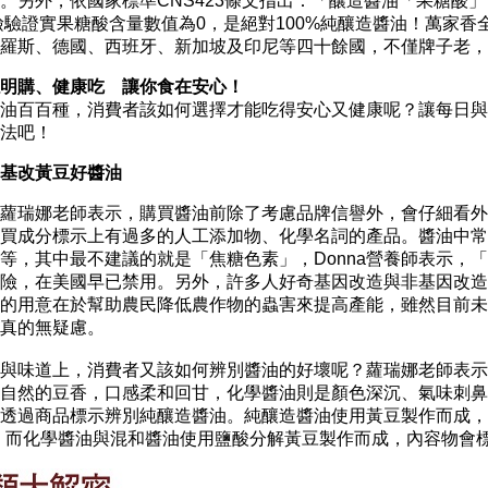
。另外，依國家標準CNS423條文指出：「釀造醬油「果糖酸」
經檢驗證實果糖酸含量數值為0，是絕對100%純釀造醬油！萬家
俄羅斯、德國、西班牙、新加坡及印尼等四十餘國，不僅牌子老
明購、健康吃 讓你食在安心！
百百種，消費者該如何選擇才能吃得安心又健康呢？讓每日與
法吧！
基改黃豆好醬油
瑞娜老師表示，購買醬油前除了考慮品牌信譽外，會仔細看外包
買成分標示上有過多的人工添加物、化學名詞的產品。醬油中常
等，其中最不建議的就是「焦糖色素」，Donna營養師表示，
險，在美國早已禁用。另外，許多人好奇基因改造與非基因改造對
的用意在於幫助農民降低農作物的蟲害來提高產能，雖然目前未
用真的無疑慮。
味道上，消費者又該如何辨別醬油的好壞呢？蘿瑞娜老師表示
有自然的豆香，口感柔和回甘，化學醬油則是顏色深沉、氣味刺
透過商品標示辨別純釀造醬油。純釀造醬油使用黃豆製作而成，內
。而化學醬油與混和醬油使用鹽酸分解黃豆製作而成，內容物會