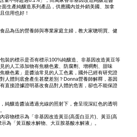
含量不得超過0.1%」，而萬家香非基因改造純釀造醬
香全面生產純釀造系列產品，供應國內並外銷美國、加拿
，且信用也好！
食品為伍的營養師與專業家庭主婦，教大家聰明買、健
裝的標示是否有標示100%純釀造、非基因改造黃豆等
見的人工添加物有焦糖色素、防腐劑、增稠劑、甜味
「焦糖色素」是醬油常見的人工色素，國外已經有研究證
人體到底會產生甚麼差別？Donna營養師解釋，基因
有直接證據證明基改食品對人體的危害，卻也不能保證
，純釀造醬油透過光線的照射下，會呈現深紅色的透明
鼻。
容物標示為「非基因改造黃豆(高蛋白豆片)、黃豆(高
標示為「黃豆酸水解物、大豆胺基酸水解液」。