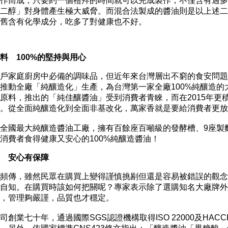
作而成，只要約一個禮拜的時間就可以完成製作，不僅含有過多
二醇」對身體產生極大威脅。而混合法製成的醬油則是以上述二
依舊含有化學成分，吃多了對健康也不好。
料 100%的堅持與用心
家庭廚房中必備的調味品，但近年來台灣層出不窮的食安問題
推動全廠「純釀造化」生產，為台灣第一家全廠100%純釀造的
原料，推出的「純佳釀醬油」受到消費者青睞，而在2015年更
廠。從全面純釀造化到全面非基改化，萬家香就是要給消費者更
國最大純釀造醬油工廠，擁有百餘座百噸級的發酵槽、9座製麴
消費者食得健康又安心的100%純釀造醬油！
 安心有保障
傳，雖然民眾在購買上變得謹慎挑剔但還是容易被錯誤的觀念
自知。在購買時該如何把關呢？專家表示除了選購知名大廠牌外
證，管理夠嚴謹，品質也才穩定。
業七十年，通過國際SGS認證機構取得ISO 22000及HA