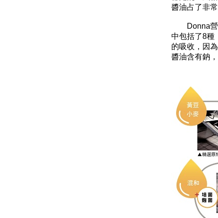
醬油占了非
Donna營
中包括了8種
的吸收，因為
醬油含有鈉