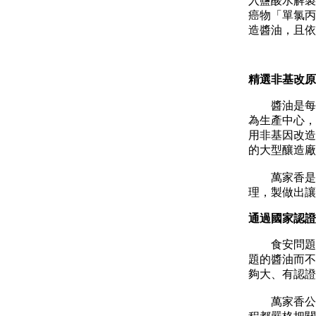
入鹽酸水解製
癌物「單氯丙
造醬油，且
精選非基改原
醬油是每戶
為生產中心，
用非基因改造
的大型釀造
萬家香是全
理，製做出讓
通過國家認證
食安問題頻
題的醬油而不
夠大、有認
萬家香公司創