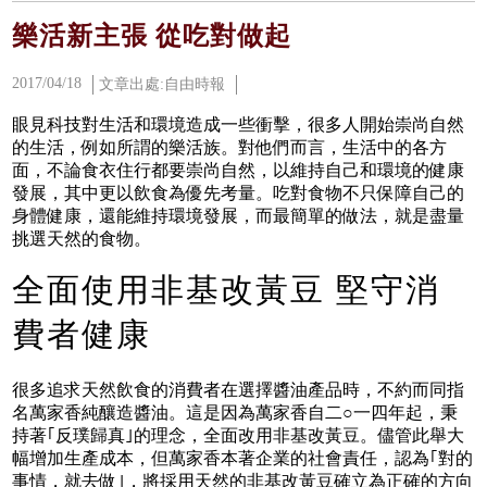
樂活新主張 從吃對做起
2017/04/18
文章出處:自由時報
眼見科技對生活和環境造成一些衝擊，很多人開始崇尚自然
的生活，例如所謂的樂活族。對他們而言，生活中的各方
面，不論食衣住行都要崇尚自然，以維持自己和環境的健康
發展，其中更以飲食為優先考量。吃對食物不只保障自己的
身體健康，還能維持環境發展，而最簡單的做法，就是盡量
挑選天然的食物。
全面使用非基改黃豆 堅守消
費者健康
很多追求天然飲食的消費者在選擇醬油產品時，不約而同指
名萬家香純釀造醬油。這是因為萬家香自二○一四年起，秉
持著｢反璞歸真｣的理念，全面改用非基改黃豆。儘管此舉大
幅增加生產成本，但萬家香本著企業的社會責任，認為｢對的
事情，就去做｣，將採用天然的非基改黃豆確立為正確的方向