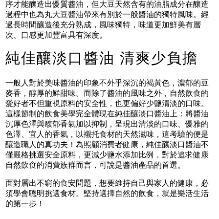
序才能釀造出優質醬油，但大豆天然含有的油脂成分在釀造
過程中也為丸大豆醬油帶來有別於一般醬油的獨特風味。經
過長時間釀造後充分熟成，風味獨特，味道更加鮮美有層
次、口感更加豐富具有深度。
純佳釀淡口醬油 清爽少負擔
一般人對於美味醬油的印象不外乎深沉的褐黃色，濃郁的豆
麥香，醇厚的鮮甜味。而除了醬油的風味之外，自然飲食的
愛好者不但重視原料的安全性，也更偏好少鹽清淡的口味。
這樣節制的飲食美學完全體現在純佳釀淡口醬油上：將醬油
沉厚色澤與馥郁香氣加以抑制，呈現出清淡的口味、優雅的
色澤、宜人的香氣，以襯托食材的天然滋味，這考驗的便是
釀造職人的真功夫！為照顧消費者健康，純佳釀淡口醬油不
僅嚴格挑選安全原料，更減少鹽水添加比例，對於追求健康
自然飲食的消費族群而言，可說是醬油產品的首選。
面對層出不窮的食安問題，想要維持自己與家人的健康，必
須學會聰明挑選食材。堅持選擇自然的飲食，就是樂活生活
的第一步！