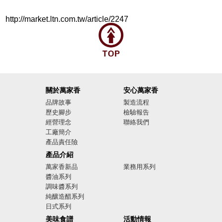
http://market.ltn.com.tw/article/2247
關於萬家香
安心萬家香
品牌故事
製造流程
歷史腳步
檢驗報告
經營理念
聯絡我們
工廠簡介
產品責任險
廣告影音
產品介紹
萬家香新品
業務用系列
醬油系列
調味醬系列
純釀造醋系列
日式系列
美味食譜
活動情報