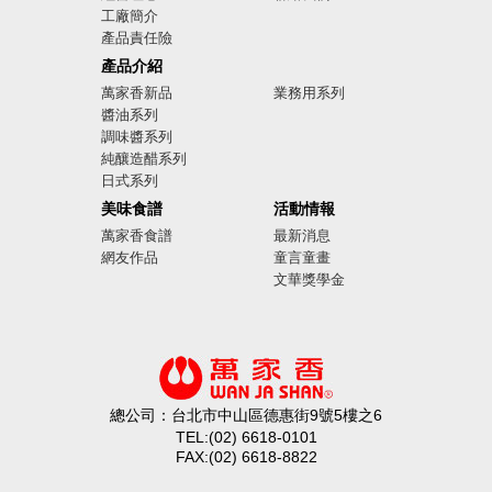
工廠簡介
產品責任險
廣告影音
產品介紹
萬家香新品
業務用系列
醬油系列
調味醬系列
純釀造醋系列
日式系列
美味食譜
活動情報
萬家香食譜
最新消息
網友作品
童言童畫
文華獎學金
總公司：台北市中山區德惠街9號5樓之6
TEL:(02) 6618-0101
FAX:(02) 6618-8822