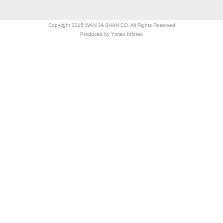
Copyright 2015 WAN JA SHAN CO. All Rights Reserved
Produced by
Yiman Infotek