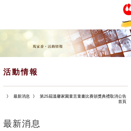
活動情報
》
最新消息
》
第25屆溫馨家園童言童畫比賽頒獎典禮取消公告
首頁
最新消息