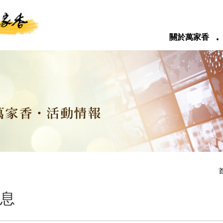
‧
關於萬家香
息