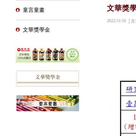
文華獎學
童言童畫
2022/11/10
文
文華獎學金