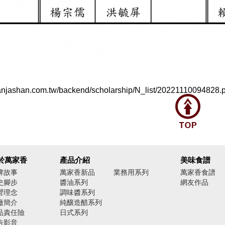
anjashan.com.tw/backend/scholarship/N_list/20221110094828.p
於萬家香
產品介紹
美味食譜
牌故事
萬家香新品
業務用系列
萬家香食譜
史腳步
醬油系列
網友作品
營理念
調味醬系列
廠簡介
純釀造醋系列
品責任險
日式系列
告影音