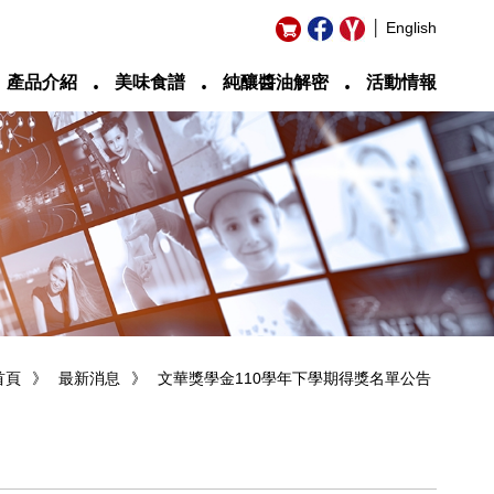
│ English
‧
‧
‧
產品介紹
美味食譜
純釀醬油解密
活動情報
首頁
》
最新消息
》
文華獎學金110學年下學期得獎名單公告