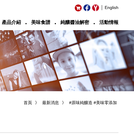
│ English
‧
‧
‧
產品介紹
美味食譜
純釀醬油解密
活動情報
首頁
》
最新消息
》
#原味純釀造 #美味零添加