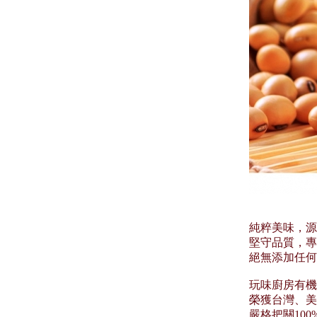
純粹美味，源
堅守品質，專
絕無添加任何
玩味廚房有機
榮獲台灣、美
嚴格把關10