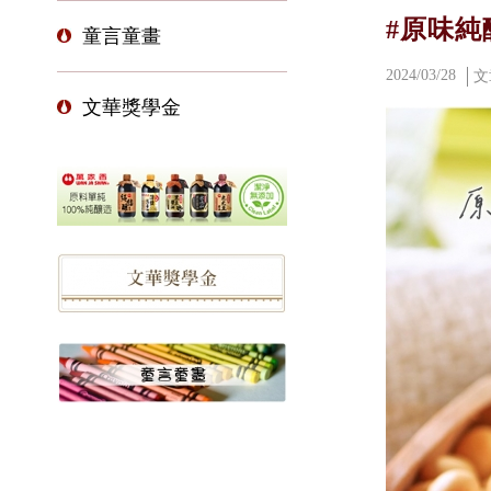
#原味純
童言童畫
2024/03/28
文
文華獎學金