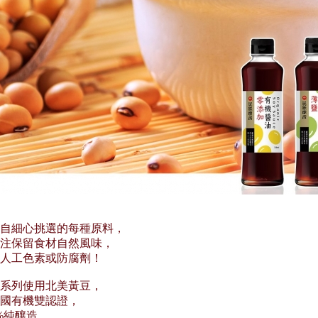
自細心挑選的每種原料，
注保留食材自然風味，
人工色素或防腐劑！
系列使用北美黃豆，
國有機雙認證，
0%純釀造，