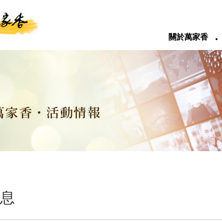
‧
關於萬家香
息