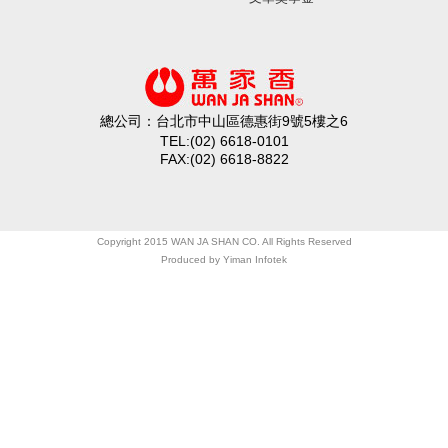
總公司：台北市中山區德惠街9號5樓之6
TEL:(02) 6618-0101
FAX:(02) 6618-8822
Copyright 2015 WAN JA SHAN CO. All Rights Reserved
Produced by
Yiman Infotek