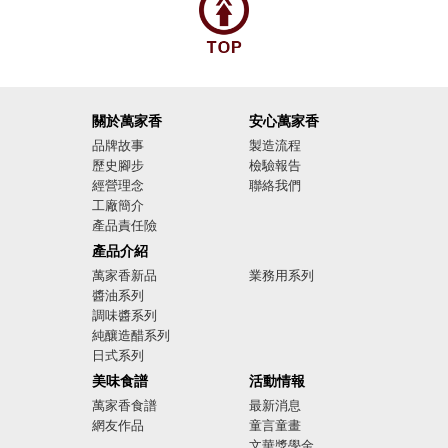
關於萬家香
安心萬家香
品牌故事
製造流程
歷史腳步
檢驗報告
經營理念
聯絡我們
工廠簡介
產品責任險
廣告影音
產品介紹
萬家香新品
業務用系列
醬油系列
調味醬系列
純釀造醋系列
日式系列
美味食譜
活動情報
萬家香食譜
最新消息
網友作品
童言童畫
文華獎學金