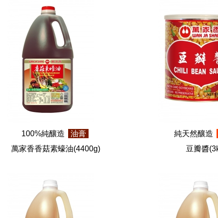
100%純釀造
油膏
純天然釀造
萬家香香菇素蠔油
(4400g)
豆瓣醬
(3