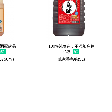
調配飲品
100%純釀造，不添加焦糖
醋
色素
醋
(3750ml)
萬家香烏醋
(5L)