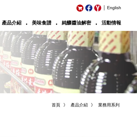
│ English
‧
‧
‧
產品介紹
美味食譜
純釀醬油解密
活動情報
首頁
》
產品介紹
》
業務用系列