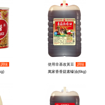
調味
使用非基改黃豆
調味
kg)
萬家香香菇素蠔油
(6kg)