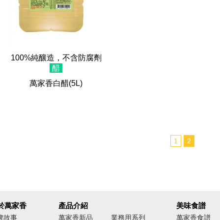
100%純釀造，不含防腐劑
醋
萬家香白醋
(5L)
1
2
於萬家香
產品介紹
美味食譜
牌故事
萬家香新品
業務用系列
萬家香食譜