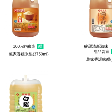
100%純釀造
醋
酸甜清新滋味，
甜品皆宜
萬家香糯米醋
(3750ml)
萬家香調味醋