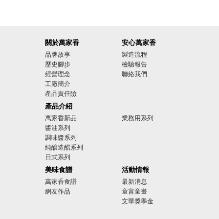
關於萬家香
安心萬家香
品牌故事
製造流程
歷史腳步
檢驗報告
經營理念
聯絡我們
工廠簡介
產品責任險
廣告影音
產品介紹
萬家香新品
業務用系列
醬油系列
調味醬系列
純釀造醋系列
日式系列
美味食譜
活動情報
萬家香食譜
最新消息
網友作品
童言童畫
文華獎學金