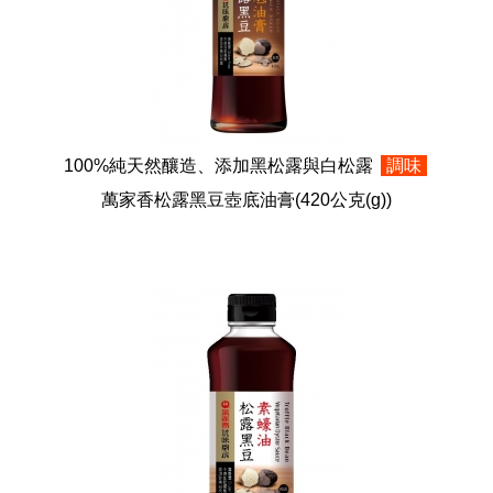
100%純天然釀造、添加黑松露與白松露
調味
萬家香松露黑豆壺底油膏
(420公克(g))