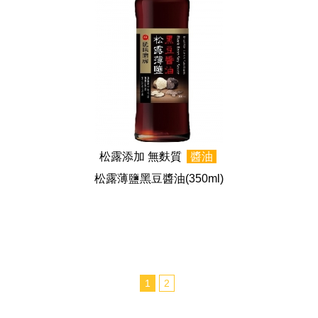
松露添加 無麩質
醬油
松露薄鹽黑豆醬油
(350ml)
1
2