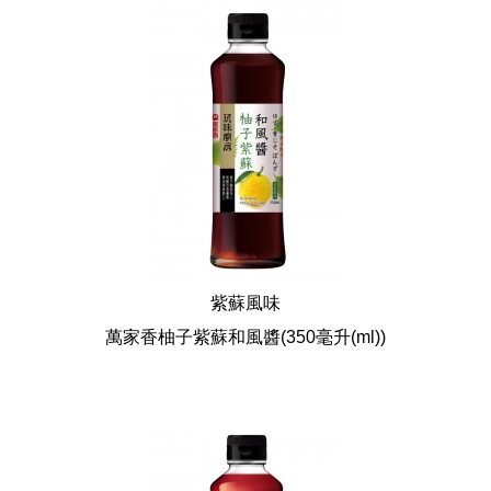
紫蘇風味
萬家香柚子紫蘇和風醬
(350毫升(ml))