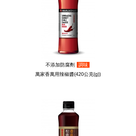
不添加防腐劑
調味
萬家香萬用辣椒醬
(420公克(g))