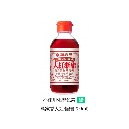
不使用化學色素
醋
萬家香大紅浙醋
(200ml)