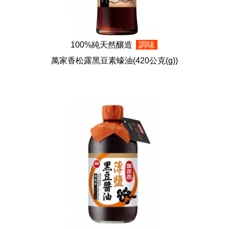
100%純天然釀造
調味
萬家香松露黑豆素蠔油
(420公克(g))