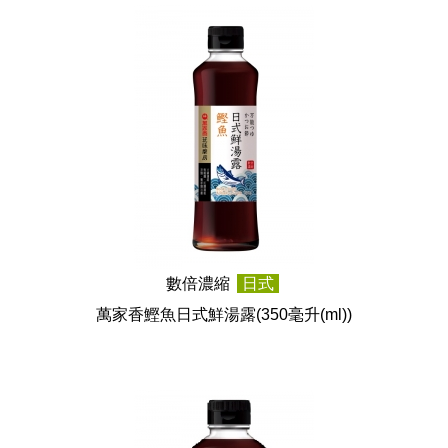
數倍濃縮
日式
萬家香鰹魚日式鮮湯露
(350毫升(ml))