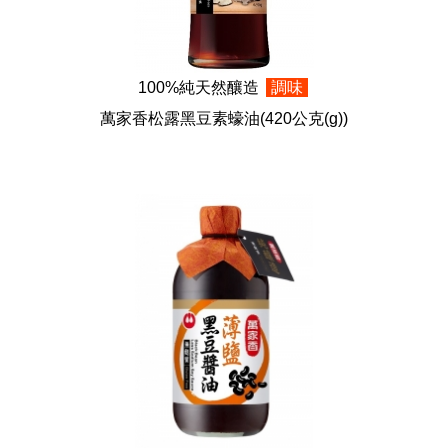
100%純天然釀造
調味
萬家香松露黑豆素蠔油
(420公克(g))