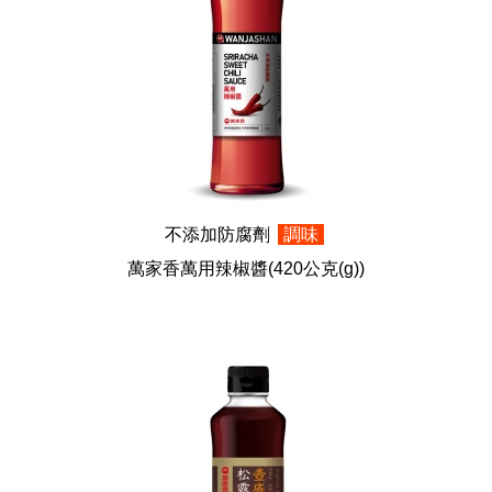
不添加防腐劑
調味
萬家香萬用辣椒醬
(420公克(g))