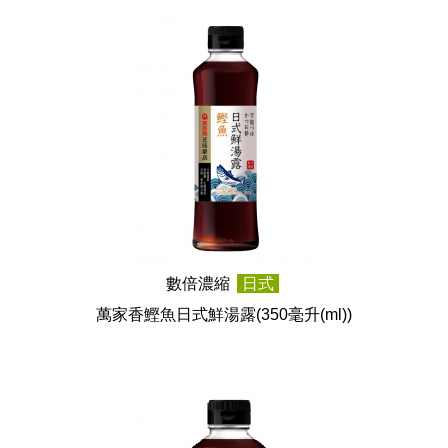
數倍濃縮
日式
萬家香鰹魚日式鮮湯露
(350毫升(ml))