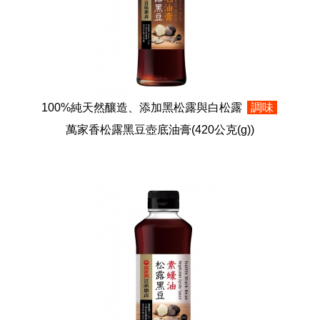
100%純天然釀造、添加黑松露與白松露
調味
萬家香松露黑豆壺底油膏
(420公克(g))