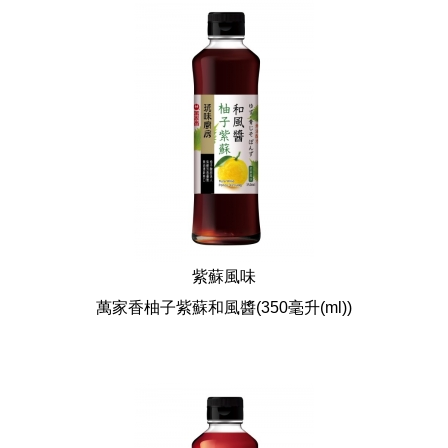
紫蘇風味
萬家香柚子紫蘇和風醬
(350毫升(ml))