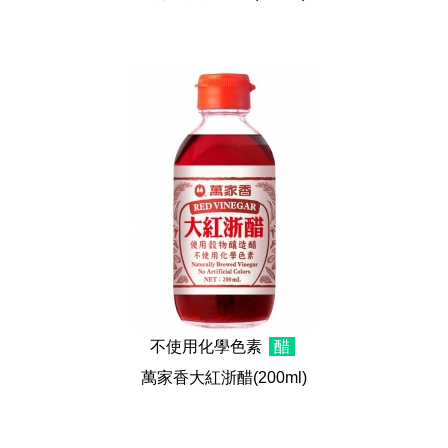
不使用化學色素
醋
萬家香大紅浙醋
(200ml)