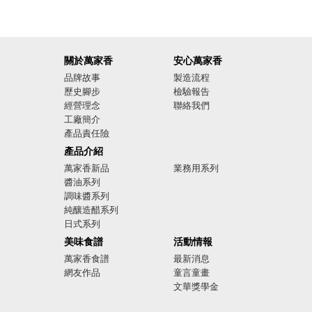
關於萬家香
安心萬家香
品牌故事
製造流程
歷史腳步
檢驗報告
經營理念
聯絡我們
工廠簡介
產品責任險
廣告影音
產品介紹
萬家香新品
業務用系列
醬油系列
調味醬系列
純釀造醋系列
日式系列
美味食譜
活動情報
萬家香食譜
最新消息
網友作品
童言童畫
文華獎學金