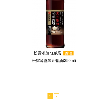
松露添加 無麩質
醬油
松露薄鹽黑豆醬油
(350ml)
1
2