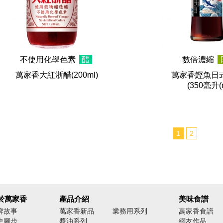
不使用化學色素
醋
數倍濃縮
萬家香大紅浙醋
(200ml)
萬家香鰹魚日
(350毫升(m
1
2
於萬家香
產品介紹
美味食譜
牌故事
萬家香新品
業務用系列
萬家香食譜
史腳步
醬油系列
網友作品