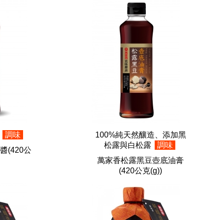
劑
調味
100%純天然釀造、添加黑
松露與白松露
調味
醬
(420公
萬家香松露黑豆壺底油膏
(420公克(g))