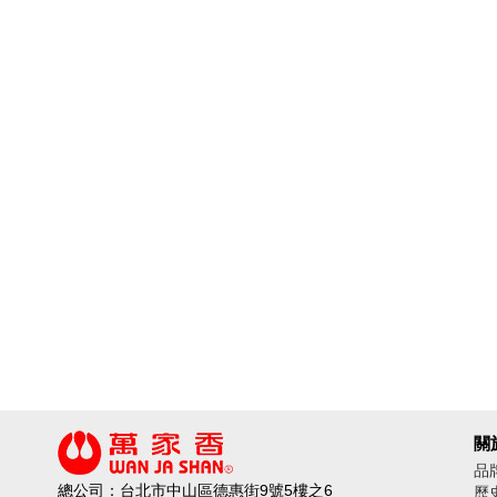
關
品
總公司：台北市中山區德惠街9號5樓之6
歷