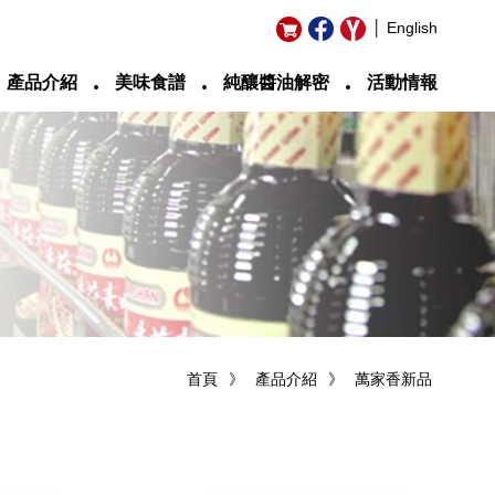
│ English
‧
‧
‧
產品介紹
美味食譜
純釀醬油解密
活動情報
首頁
》
產品介紹
》
萬家香新品