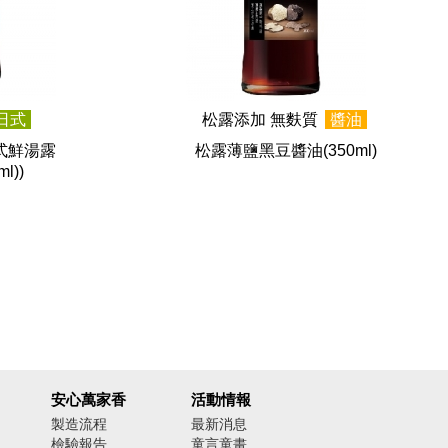
日式
松露添加 無麩質
醬油
式鮮湯露
松露薄鹽黑豆醬油
(350ml)
l))
安心萬家香
活動情報
製造流程
最新消息
檢驗報告
童言童畫