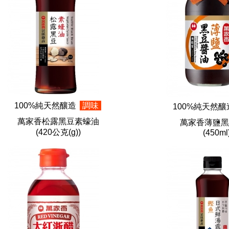
100%純天然釀造
調味
100%純天然
萬家香松露黑豆素蠔油
萬家香薄鹽黑
(420公克(g))
(450ml