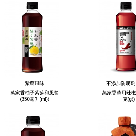
紫蘇風味
不添加防腐
萬家香柚子紫蘇和風醬
萬家香萬用辣椒
(350毫升(ml))
克(g))