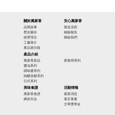
關於萬家香
安心萬家香
品牌故事
製造流程
歷史腳步
檢驗報告
經營理念
聯絡我們
工廠簡介
產品責任險
廣告影音
產品介紹
萬家香新品
業務用系列
醬油系列
調味醬系列
純釀造醋系列
日式系列
美味食譜
活動情報
萬家香食譜
最新消息
網友作品
童言童畫
文華獎學金