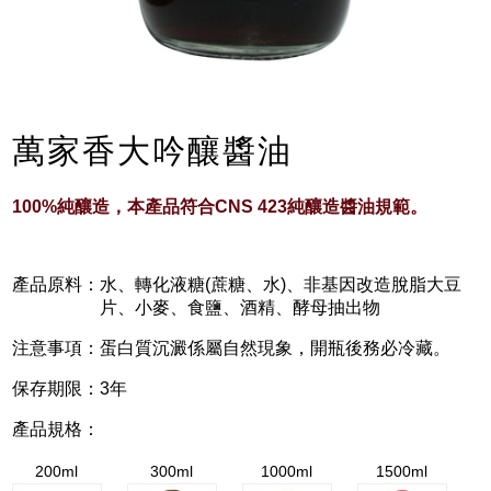
萬家香大吟釀醬油
100%純釀造，本產品符合CNS 423純釀造醬油規範。
產品原料：
水、轉化液糖(蔗糖、水)、非基因改造脫脂大豆
片、小麥、食鹽、酒精、酵母抽出物
注意事項：
蛋白質沉澱係屬自然現象，開瓶後務必冷藏。
保存期限：
3年
產品規格：
200ml
300ml
1000ml
1500ml