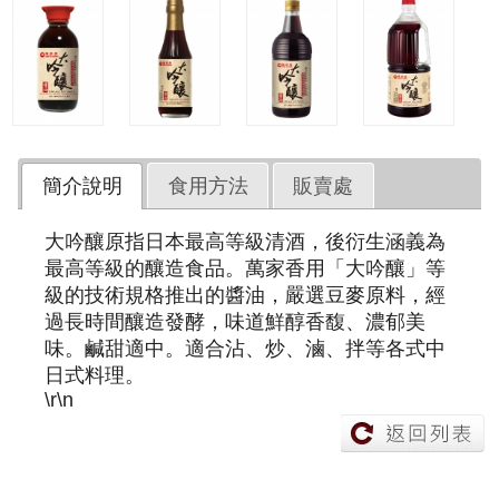
簡介說明
食用方法
販賣處
大吟釀原指日本最高等級清酒，後衍生涵義為
最高等級的釀造食品。萬家香用「大吟釀」等
級的技術規格推出的醬油，嚴選豆麥原料，經
過長時間釀造發酵，味道鮮醇香馥、濃郁美
味。鹹甜適中。適合沾、炒、滷、拌等各式中
日式料理。
\r\n