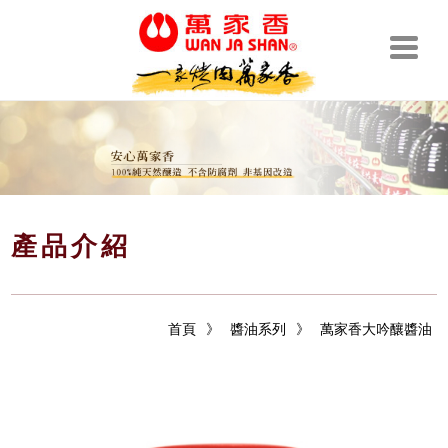
產品介紹
首頁
》
醬油系列
》
萬家香大吟釀醬油