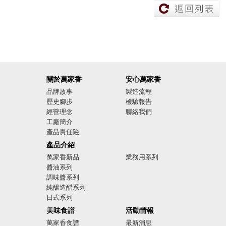
關於萬家香
安心萬家香
品牌故事
製造流程
歷史腳步
檢驗報告
經營理念
聯絡我們
工廠簡介
產品責任險
廣告影音
產品介紹
萬家香新品
業務用系列
醬油系列
調味醬系列
純釀造醋系列
日式系列
美味食譜
活動情報
萬家香食譜
最新消息