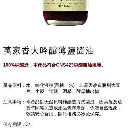
萬家香大吟釀薄鹽醬油
100%純釀造，本產品符合CNS423純釀醬油規範。
產品原料：
水、轉化液糖(蔗糖、水)、非基因改造脫脂大豆
片、小麥、食鹽、酒精、酵母抽出物
注意事項：
本產品以天然原料純釀造方式製成，因高溫及放
置時間略久造成產品色澤漸深，係屬自然現象，
敬請安心食用，開瓶後務必冷藏保存。
保存期限：
3年