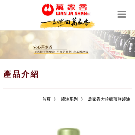
產品介紹
首頁
》
醬油系列
》
萬家香大吟釀薄鹽醬油