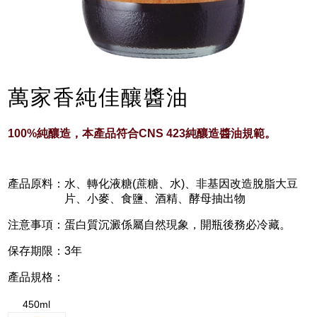
萬家香純佳釀醬油
100%純釀造，本產品符合CNS 423純釀造醬油規範。
產品原料：
水、轉化液糖(蔗糖、水)、非基因改造脫脂大豆
片、小麥、食鹽、酒精、酵母抽出物
注意事項：
蛋白質沉澱係屬自然現象，開瓶後務必冷藏。
保存期限：
3年
產品規格：
450ml