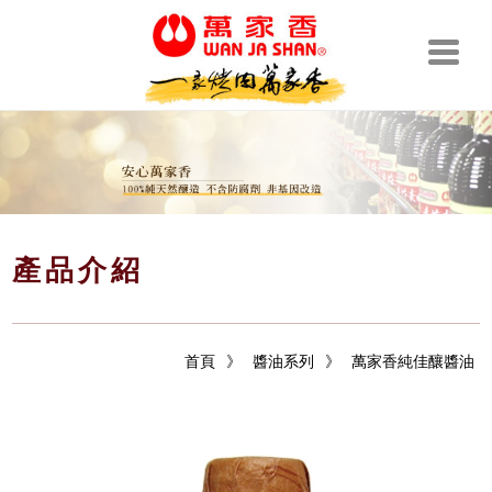
產品介紹
首頁
》
醬油系列
》
萬家香純佳釀醬油