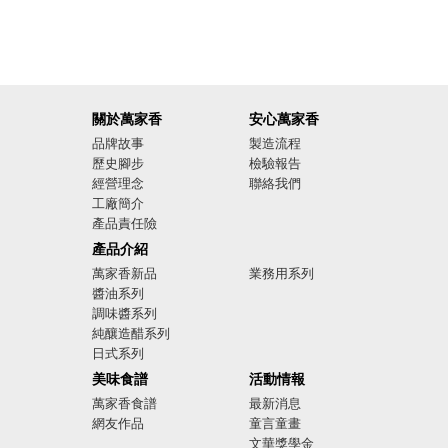
關於萬家香
安心萬家香
品牌故事
製造流程
歷史腳步
檢驗報告
經營理念
聯絡我們
工廠簡介
產品責任險
廣告影音
產品介紹
萬家香新品
業務用系列
醬油系列
調味醬系列
純釀造醋系列
日式系列
美味食譜
活動情報
萬家香食譜
最新消息
網友作品
童言童畫
文華獎學金