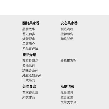
關於萬家香
安心萬家香
品牌故事
製造流程
歷史腳步
檢驗報告
經營理念
聯絡我們
工廠簡介
產品責任險
廣告影音
產品介紹
萬家香新品
業務用系列
醬油系列
調味醬系列
純釀造醋系列
日式系列
美味食譜
活動情報
萬家香食譜
最新消息
網友作品
童言童畫
文華獎學金