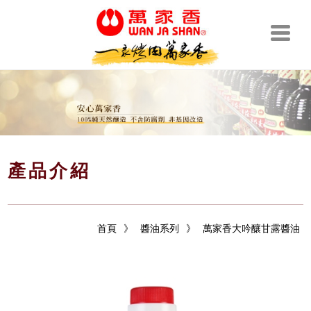
產品介紹
首頁
》
醬油系列
》
萬家香大吟釀甘露醬油