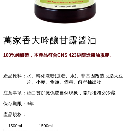
萬家香大吟釀甘露醬油
100%純釀造，本產品符合CNS 423純釀造醬油規範。
產品原料：
水、轉化液糖(蔗糖、水)、非基因改造脫脂大豆
片、小麥、食鹽、酒精、酵母抽出物
注意事項：
蛋白質沉澱係屬自然現象，開瓶後務必冷藏。
保存期限：
3年
產品規格：
1500ml
1500ml