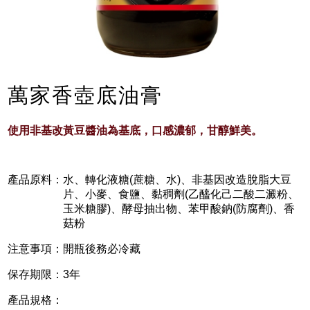
萬家香壺底油膏
使用非基改黃豆醬油為基底，口感濃郁，甘醇鮮美。
產品原料：
水、轉化液糖(蔗糖、水)、非基因改造脫脂大豆
片、小麥、食鹽、黏稠劑(乙醯化己二酸二澱粉、
玉米糖膠)、酵母抽出物、苯甲酸鈉(防腐劑)、香
菇粉
注意事項：
開瓶後務必冷藏
保存期限：
3年
產品規格：