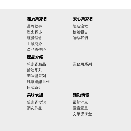
關於萬家香
安心萬家香
品牌故事
製造流程
歷史腳步
檢驗報告
經營理念
聯絡我們
工廠簡介
產品責任險
廣告影音
產品介紹
萬家香新品
業務用系列
醬油系列
調味醬系列
純釀造醋系列
日式系列
美味食譜
活動情報
萬家香食譜
最新消息
網友作品
童言童畫
文華獎學金