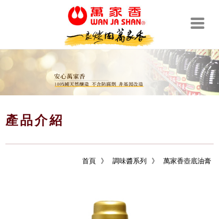
產品介紹
首頁
》
調味醬系列
》
萬家香壺底油膏