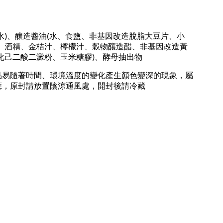
水)、釀造醬油(水、食鹽、非基因改造脫脂大豆片、小
椒、酒精、金桔汁、檸檬汁、穀物釀造醋、非基因改造黃
化己二酸二澱粉、玉米糖膠)、酵母抽出物
品易隨著時間、環境溫度的變化產生顏色變深的現象，屬
應，原封請放置陰涼通風處，開封後請冷藏