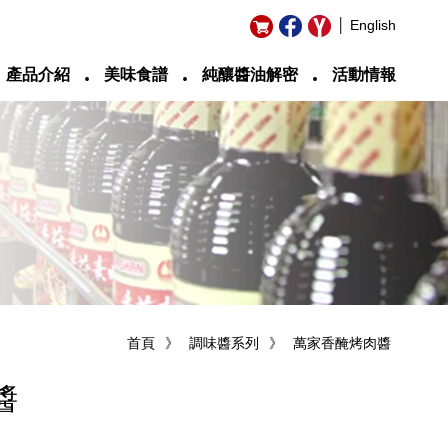
│ English
‧
‧
‧
產品介紹
美味食譜
純釀醬油解密
活動情報
首頁
》
調味醬系列
》
萬家香醃烤肉醬
醬