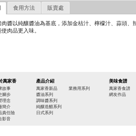
明
食用方法
販賣處
烤肉醬以純釀醬油為基底，添加金桔汁、檸檬汁、蒜頭、
能使肉品更入味。
於萬家香
產品介紹
美味食譜
牌故事
萬家香新品
業務用系列
萬家香食譜
史腳步
醬油系列
網友作品
營理念
調味醬系列
廠簡介
純釀造醋系列
品責任險
日式系列
告影音