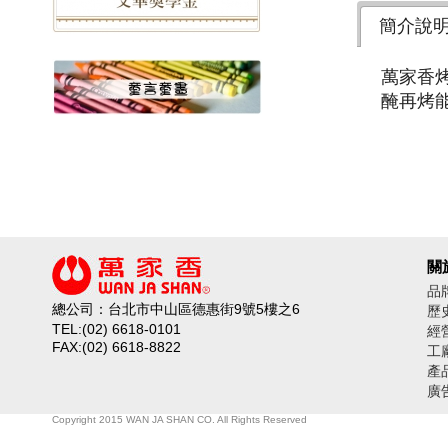
簡介說
萬家香
醃再烤
關
品
總公司：台北市中山區德惠街9號5樓之6
歷
TEL:(02) 6618-0101
經
FAX:(02) 6618-8822
工
產
廣
Copyright 2015 WAN JA SHAN CO. All Rights Reserved