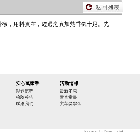
辣椒，用料實在，經過烹煮加熱香氣十足。先
安心萬家香
活動情報
製造流程
最新消息
檢驗報告
童言童畫
聯絡我們
文華獎學金
Produced by
Yiman Infotek