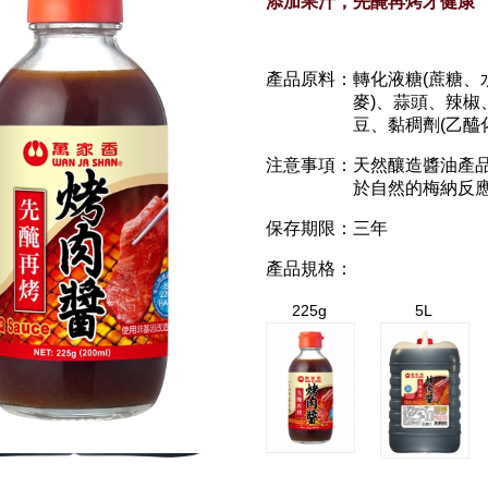
添加果汁，先醃再烤才健康
產品原料：
轉化液糖(蔗糖、
麥)、蒜頭、辣
豆、黏稠劑(乙醯
注意事項：
天然釀造醬油產
於自然的梅納反
保存期限：
三年
產品規格：
225g
5L