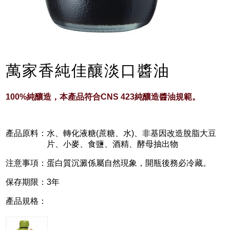
萬家香純佳釀淡口醬油
100%純釀造，本產品符合CNS 423純釀造醬油規範。
產品原料：
水、轉化液糖(蔗糖、水)、非基因改造脫脂大豆
片、小麥、食鹽、酒精、酵母抽出物
注意事項：
蛋白質沉澱係屬自然現象，開瓶後務必冷藏。
保存期限：
3年
產品規格：