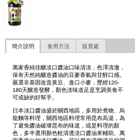
簡介說明
食用方法
販賣處
萬家香純佳釀淡口醬油口味清淡，色澤清澈，
保有天然純釀造醬油的豆麥香氣與甘醇口感。
嚴選非基因改造黃豆、進口小麥，歷經120-
180天釀造發酵，顏色淡味道足是烹調美食不
可或缺的好幫手。
日本淡口醬油盛於關西地區，多用於煮物、烏
龍麵等料理，關西地區料理常用昆布高湯，為
了避免醬油破壞昆布的味道，或是料理的顏
色，多半選用顏色較清透淡口醬油來輔助。萬