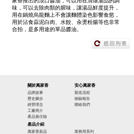
家香推出的淡口醬油，可以用在清燉湯品的調
味，可以去除肉類的腥味，讓湯品鮮度提升，
用在鍋燒烏龍麵上不會讓麵體染色影響食慾，
用於沾食蒜泥白肉、水餃、汆燙粉腸等也非常
合拍，是多用途的單品醬油。
關於萬家香
安心萬家香
品牌故事
製造流程
歷史腳步
檢驗報告
經營理念
聯絡我們
工廠簡介
產品責任險
廣告影音
產品介紹
萬家香新品
業務用系列