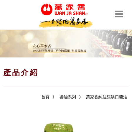
產品介紹
首頁
》
醬油系列
》
萬家香純佳釀淡口醬油