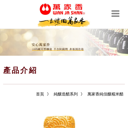
產品介紹
首頁
》
純釀造醋系列
》
萬家香純佳釀糯米醋