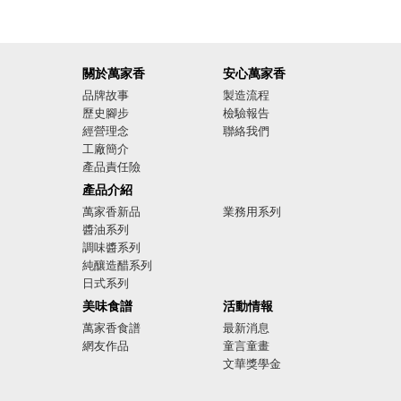
關於萬家香
安心萬家香
品牌故事
製造流程
歷史腳步
檢驗報告
經營理念
聯絡我們
工廠簡介
產品責任險
廣告影音
產品介紹
萬家香新品
業務用系列
醬油系列
調味醬系列
純釀造醋系列
日式系列
美味食譜
活動情報
萬家香食譜
最新消息
網友作品
童言童畫
文華獎學金