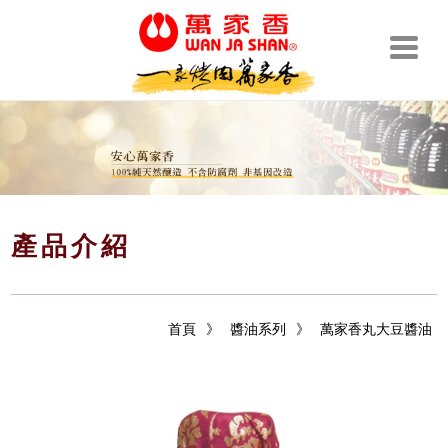
產品介紹
首頁
》
醬油系列
》
萬家香丸大豆醬油