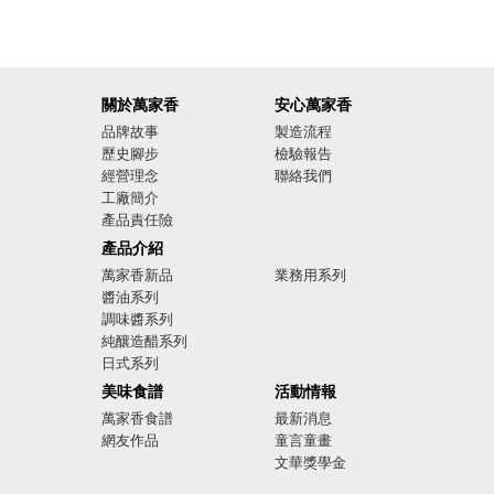
關於萬家香
安心萬家香
品牌故事
製造流程
歷史腳步
檢驗報告
經營理念
聯絡我們
工廠簡介
產品責任險
廣告影音
產品介紹
萬家香新品
業務用系列
醬油系列
調味醬系列
純釀造醋系列
日式系列
美味食譜
活動情報
萬家香食譜
最新消息
網友作品
童言童畫
文華獎學金