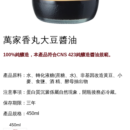
萬家香丸大豆醬油
100%純釀造，本產品符合CNS 423純釀造醬油規範。
產品原料：
水、轉化液糖(蔗糖、水)、非基因改造黃豆、小
麥、食鹽、酒 精、酵母抽出物
注意事項：
蛋白質沉澱係屬自然現象，開瓶後務必冷藏。
保存期限：
三年
450ml
產品規格：
450ml