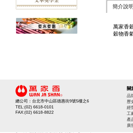
簡介說
萬家香
穀物香
關
品
總公司：台北市中山區德惠街9號5樓之6
歷
TEL:(02) 6618-0101
經
FAX:(02) 6618-8822
工
產
廣