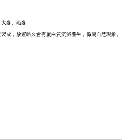
、大麥、燕麥
造製成，放置略久會有蛋白質沉澱產生，係屬自然現象。