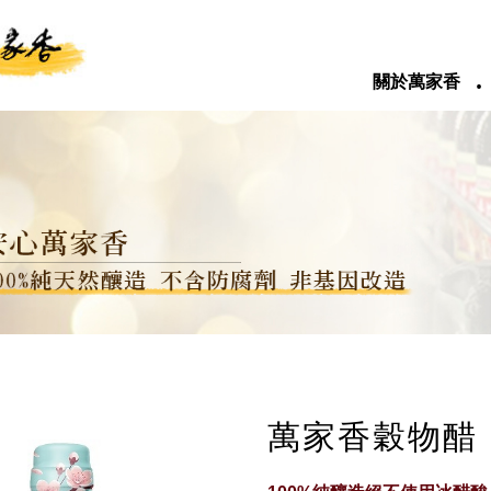
‧
關於萬家香
萬家香穀物醋