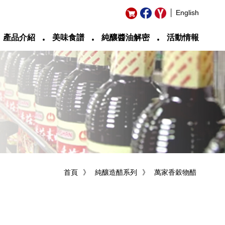
│ English
‧
‧
‧
產品介紹
美味食譜
純釀醬油解密
活動情報
首頁
》
純釀造醋系列
》
萬家香穀物醋