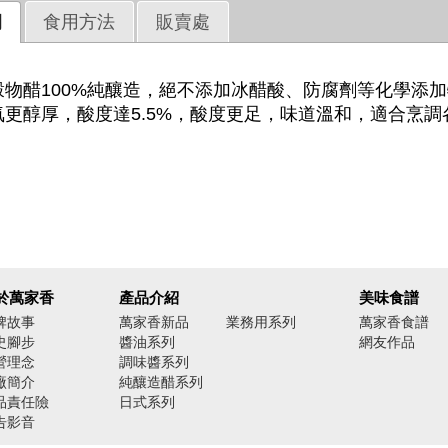
明
食用方法
販賣處
穀物醋100%純釀造，絕不添加冰醋酸、防腐劑等化學添
氣更醇厚，酸度達5.5%，酸度更足，味道溫和，適合烹調
於萬家香
產品介紹
美味食譜
牌故事
萬家香新品
業務用系列
萬家香食譜
史腳步
醬油系列
網友作品
營理念
調味醬系列
廠簡介
純釀造醋系列
品責任險
日式系列
告影音