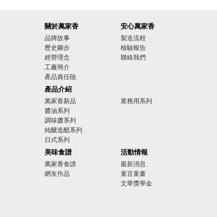
關於萬家香
安心萬家香
品牌故事
製造流程
歷史腳步
檢驗報告
經營理念
聯絡我們
工廠簡介
產品責任險
廣告影音
產品介紹
萬家香新品
業務用系列
醬油系列
調味醬系列
純釀造醋系列
日式系列
美味食譜
活動情報
萬家香食譜
最新消息
網友作品
童言童畫
文華獎學金