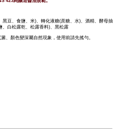
S 423純釀造醬油規範。
、黑豆、食鹽、米)、轉化液糖(蔗糖、水)、酒精、酵母抽
鹽、白松露乾、松露香料)、黑松露
沉澱、顏色變深屬自然現象，使用前請先搖勻。