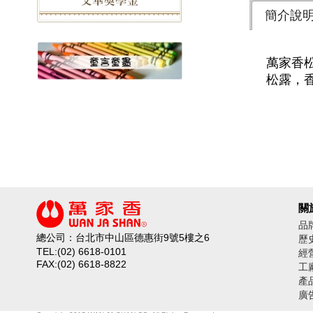
簡介說
萬家香
松露，
關
品
總公司：台北市中山區德惠街9號5樓之6
歷
TEL:(02) 6618-0101
經
FAX:(02) 6618-8822
工
產
廣