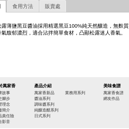
明
食用方法
販賣處
松露薄鹽黑豆醬油採用精選黑豆100%純天然釀造，無麩
香氣馥郁濃烈，適合沾拌簡單食材，凸顯松露迷人香氣。
於萬家香
產品介紹
美味食譜
牌故事
萬家香新品
業務用系列
萬家香食譜
史腳步
醬油系列
網友作品
營理念
調味醬系列
廠簡介
純釀造醋系列
品責任險
日式系列
告影音