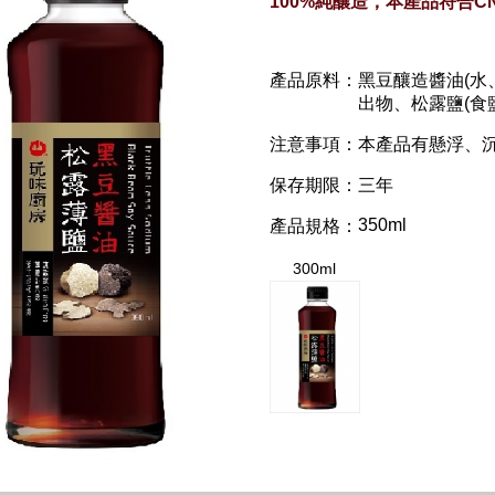
100%純釀造，本產品符合CN
產品原料：
黑豆釀造醬油(水
出物、松露鹽(食
注意事項：
本產品有懸浮、
保存期限：
三年
350ml
產品規格：
300ml