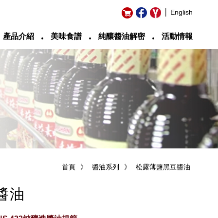
│ English
‧
‧
‧
產品介紹
美味食譜
純釀醬油解密
活動情報
首頁
》
醬油系列
》
松露薄鹽黑豆醬油
醬油