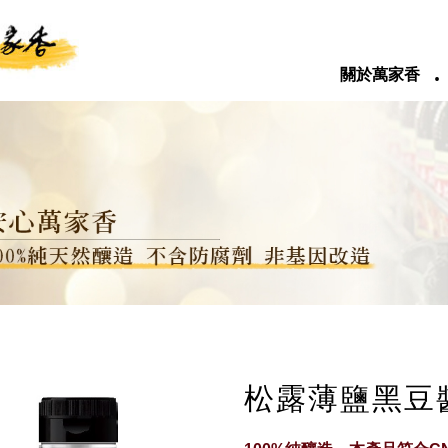
‧
關於萬家香
松露薄鹽黑豆