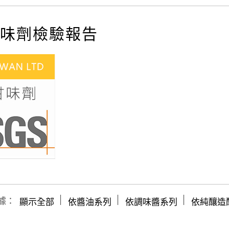
味劑檢驗報告
│
│
│
據：
顯示全部
依醬油系列
依調味醬系列
依純釀造