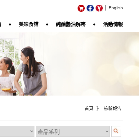
│ English
‧
‧
‧
紹
美味食譜
純釀醬油解密
活動情報
首頁
》
檢驗報告