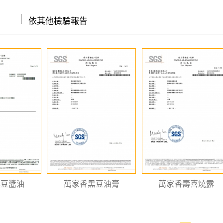
│
依其他檢驗報告
黑豆醬油
萬家香黑豆油膏
萬家香壽喜燒露