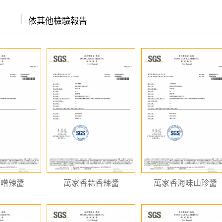
│
依其他檢驗報告
味噌辣醬
萬家香蒜香辣醬
萬家香海味山珍醬