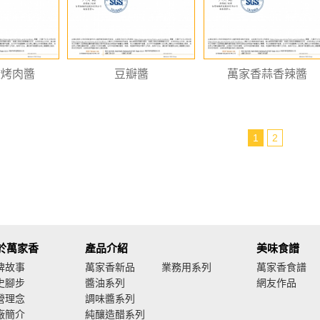
醃烤肉醬
豆瓣醬
萬家香蒜香辣醬
1
2
於萬家香
產品介紹
美味食譜
牌故事
萬家香新品
業務用系列
萬家香食譜
史腳步
醬油系列
網友作品
營理念
調味醬系列
廠簡介
純釀造醋系列