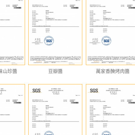
味山珍醬
豆瓣醬
萬家香醃烤肉醬