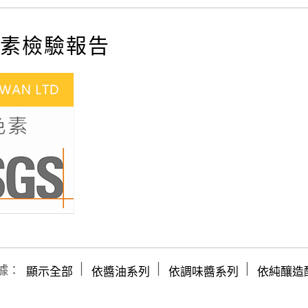
素檢驗報告
│
│
│
據：
顯示全部
依醬油系列
依調味醬系列
依純釀造