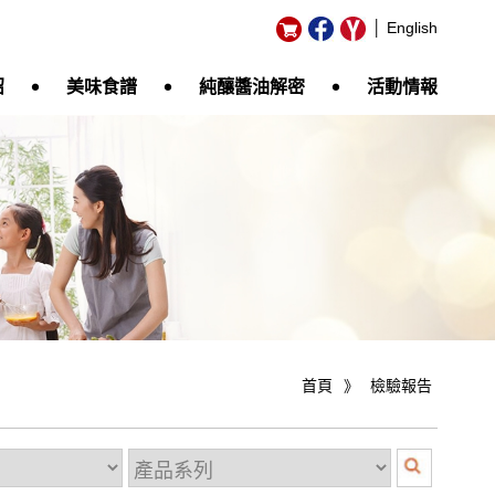
│ English
‧
‧
‧
紹
美味食譜
純釀醬油解密
活動情報
首頁
》
檢驗報告