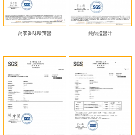
萬家香味噌辣醬
純釀造醬汁