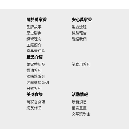
關於萬家香
安心萬家香
品牌故事
製造流程
歷史腳步
檢驗報告
經營理念
聯絡我們
工廠簡介
產品責任險
產品介紹
廣告影音
萬家香新品
業務用系列
醬油系列
調味醬系列
純釀造醋系列
日式系列
美味食譜
活動情報
萬家香食譜
最新消息
網友作品
童言童畫
文華獎學金