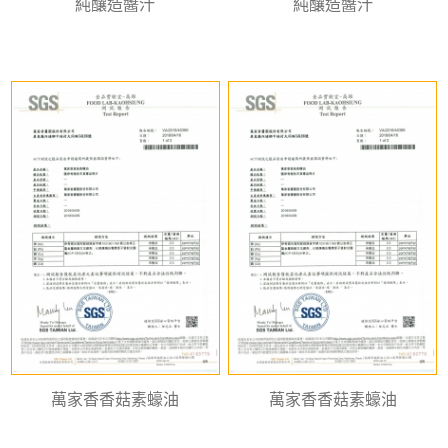
純釀造醬汁
純釀造醬汁
萬家香香菇素蠔油
萬家香香菇素蠔油