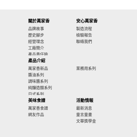
關於萬家香
安心萬家香
品牌故事
製造流程
歷史腳步
檢驗報告
經營理念
聯絡我們
工廠簡介
產品責任險
產品介紹
廣告影音
萬家香新品
業務用系列
醬油系列
調味醬系列
純釀造醋系列
日式系列
美味食譜
活動情報
萬家香食譜
最新消息
網友作品
童言童畫
文華獎學金