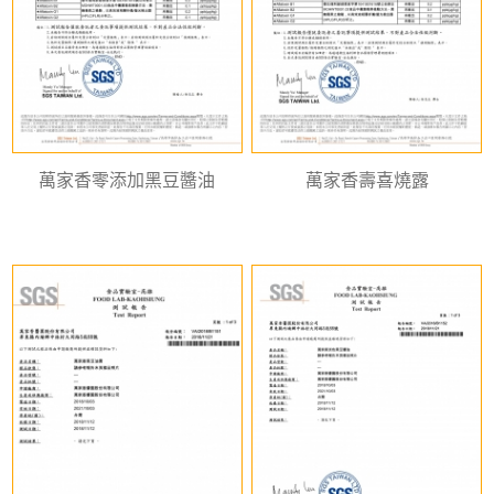
萬家香零添加黑豆醬油
萬家香壽喜燒露